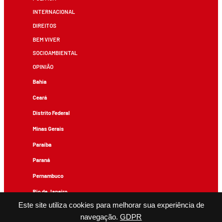
INTERNACIONAL
DIREITOS
BEM VIVER
SOCIOAMBIENTAL
OPINIÃO
Bahia
Ceará
Distrito Federal
Minas Gerais
Paraíba
Paraná
Pernambuco
Rio de Janeiro
Este site utiliza cookies para melhorar sua experiência de
Rio Grande do Sul
navegação.
GDPR