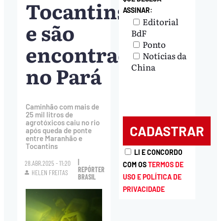
Tocantins
ASSINAR:
Editorial
e são
BdF
Ponto
encontrados
Notícias da
no Pará
China
Caminhão com mais de
25 mil litros de
agrotóxicos caiu no rio
após queda de ponte
entre Maranhão e
Tocantins
LI E CONCORDO
|
28.ABR.2025 - 11:20
COM OS
TERMOS DE
REPÓRTER
HELEN FREITAS
USO E POLÍTICA DE
BRASIL
PRIVACIDADE