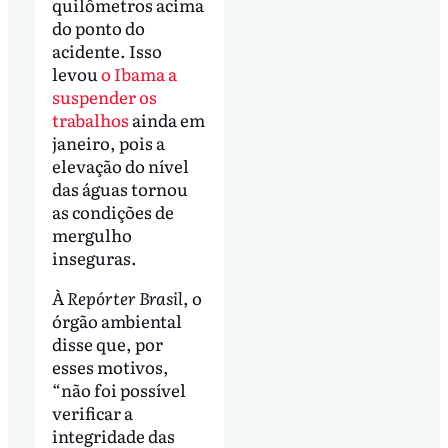
quilômetros acima
do ponto do
acidente. Isso
levou
o Ibama a
suspender os
trabalhos
ainda em
janeiro, pois a
elevação do nível
das águas tornou
as condições de
mergulho
inseguras.
À
Repórter Brasil
, o
órgão ambiental
disse que, por
esses motivos,
“não foi possível
verificar a
integridade das