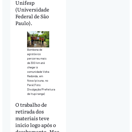
Unifesp
(Universidade
Federal de São
Paulo).
Bombona de
agrotóxico
percorreu mais
de 300 km até
chegar à
comunidade Volta
Redonda, em
Nova Ipixuna, no
Pará (Foto:
Divulgação/Prefeitura
de Itupiranga)
O trabalho de
retirada dos
materiais teve
início logo após o
desabamento. Mas