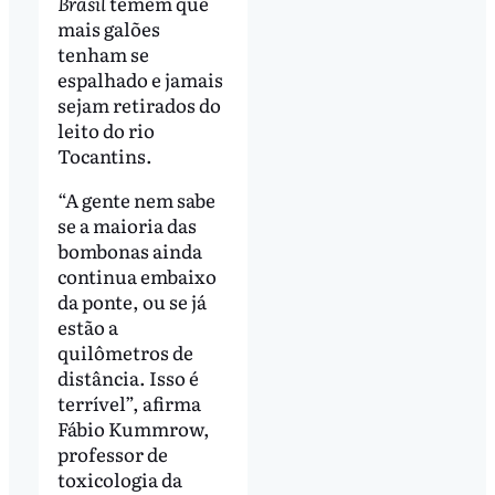
Brasil
temem que
mais galões
tenham se
espalhado e jamais
sejam retirados do
leito do rio
Tocantins.
“A gente nem sabe
se a maioria das
bombonas ainda
continua embaixo
da ponte, ou se já
estão a
quilômetros de
distância. Isso é
terrível”, afirma
Fábio Kummrow,
professor de
toxicologia da