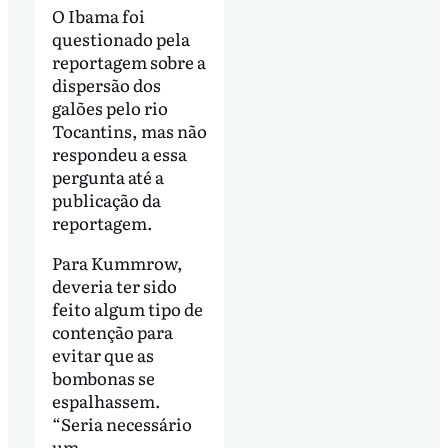
O Ibama foi
questionado pela
reportagem sobre a
dispersão dos
galões pelo rio
Tocantins, mas não
respondeu a essa
pergunta até a
publicação da
reportagem.
Para Kummrow,
deveria ter sido
feito algum tipo de
contenção para
evitar que as
bombonas se
espalhassem.
“Seria necessário
um