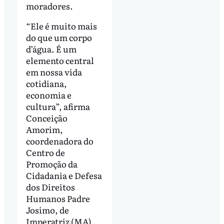
moradores.
“Ele é muito mais
do que um corpo
d’água. É um
elemento central
em nossa vida
cotidiana,
economia e
cultura”, afirma
Conceição
Amorim,
coordenadora do
Centro de
Promoção da
Cidadania e Defesa
dos Direitos
Humanos Padre
Josimo, de
Imperatriz (MA),