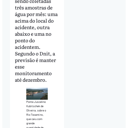
sendo coletadas
três amostras de
água por mês: uma
acima do local do
acidente, outra
abaixo e uma no
ponto do
acidentem.
Segundo o Dnit, a
previsão é manter
esse
monitoramento
até dezembro.
Ponte Juscelino
Kubitschek de
Oliveira, sobre o
Rio Tocantins,
que caiu com
grande
quantidade de