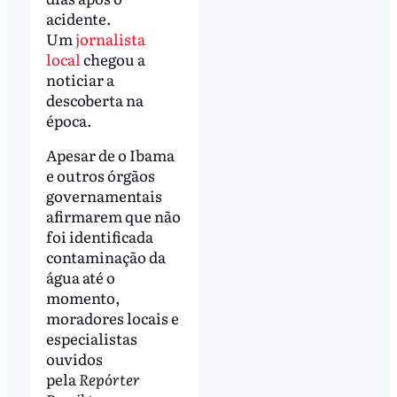
acidente.
Um
jornalista
local
chegou a
noticiar a
descoberta na
época.
Apesar de o Ibama
e outros órgãos
governamentais
afirmarem que não
foi identificada
contaminação da
água até o
momento,
moradores locais e
especialistas
ouvidos
pela
Repórter