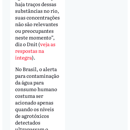
haja traços dessas
substâncias no rio,
suas concentrações
não são relevantes
ou preocupantes
neste momento”,
diz o Dnit (
veja as
respostas na
íntegra
).
No Brasil, o alerta
para contaminação
da água para
consumo humano
costuma ser
acionado apenas
quando os níveis
de agrotóxicos
detectados
ultrapassam o