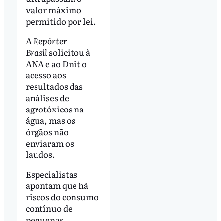
valor máximo
permitido por lei.
A
Repórter
Brasil
solicitou à
ANA e ao Dnit o
acesso aos
resultados das
análises de
agrotóxicos na
água, mas os
órgãos não
enviaram os
laudos.
Especialistas
apontam que há
riscos do consumo
contínuo de
pequenas