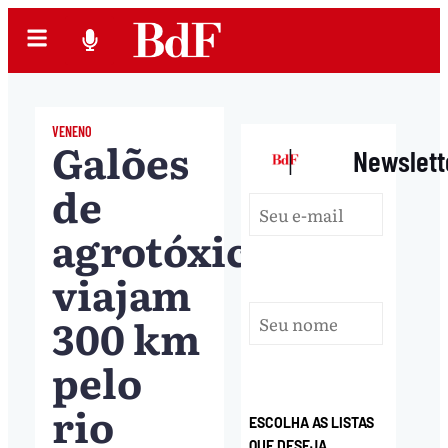
VENENO
Galões
|
Newslett
de
agrotóxico
viajam
300 km
pelo
rio
ESCOLHA AS LISTAS
QUE DESEJA