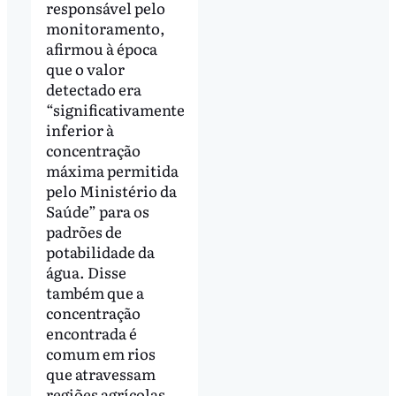
responsável pelo
monitoramento,
afirmou à época
que o valor
detectado era
“significativamente
inferior à
concentração
máxima permitida
pelo Ministério da
Saúde” para os
padrões de
potabilidade da
água. Disse
também que a
concentração
encontrada é
comum em rios
que atravessam
regiões agrícolas.