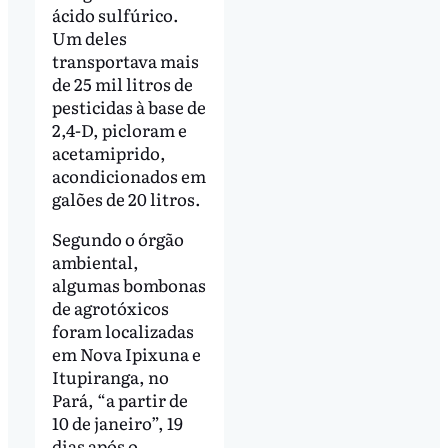
ácido sulfúrico.
Um deles
transportava mais
de 25 mil litros de
pesticidas à base de
2,4-D, picloram e
acetamiprido,
acondicionados em
galões de 20 litros.
Segundo o órgão
ambiental,
algumas bombonas
de agrotóxicos
foram localizadas
em Nova Ipixuna e
Itupiranga, no
Pará, “a partir de
10 de janeiro”, 19
dias após o