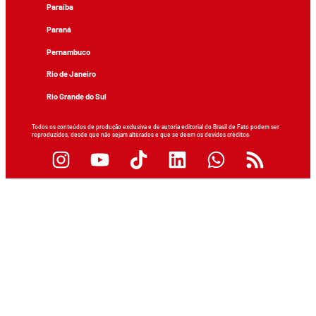
Paraíba
Paraná
Pernambuco
Rio de Janeiro
Rio Grande do Sul
Todos os conteúdos de produção exclusiva e de autoria editorial do Brasil de Fato podem ser
reproduzidos, desde que não sejam alterados e que se deem os devidos créditos.