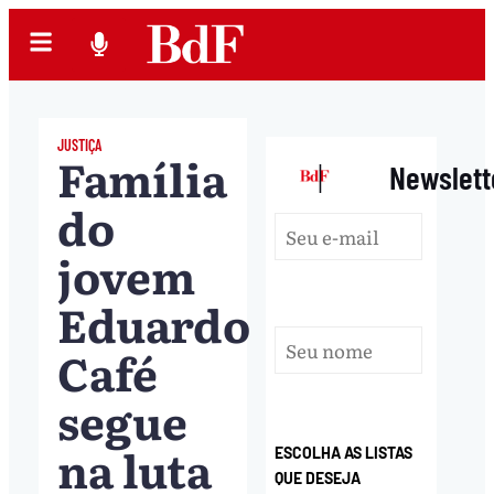
JUSTIÇA
Família
|
Newslett
do
jovem
Eduardo
Café
segue
na luta
ESCOLHA AS LISTAS
QUE DESEJA