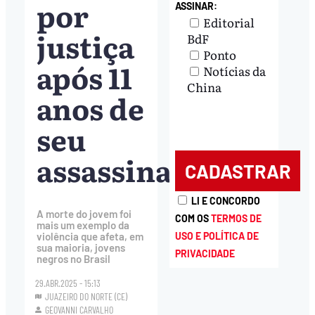
por
ASSINAR:
Editorial
justiça
BdF
Ponto
após 11
Notícias da
China
anos de
seu
assassinato
LI E CONCORDO
A morte do jovem foi
COM OS
TERMOS DE
mais um exemplo da
violência que afeta, em
USO E POLÍTICA DE
sua maioria, jovens
PRIVACIDADE
negros no Brasil
29.ABR.2025 - 15:13
JUAZEIRO DO NORTE (CE)
GEOVANNI CARVALHO