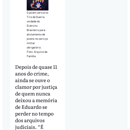
O jovem servia no
Tiro de Guerra,
unidade do
Exército
Brasileiro para
alistamento de
jovens no serviço
militar
obrigatório.
Foto: Arquivo da
Família
Depois de quase 11
anos do crime,
ainda se ouve o
clamor por justiça
de quem nunca
deixou a memória
de Eduardo se
perder no tempo
dos arquivos
judiciais. “É