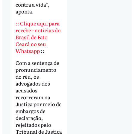
contra a vida”,
aponta.
:: Clique aqui para
receber notícias do
Brasil de Fato
Ceará no seu
Whatsapp
::
Com a sentença de
pronunciamento
do réu, os
advogados dos
acusados
recorreram na
Justiça por meio de
embargos de
declaração,
rejeitados pelo
Tribunal de Justiça