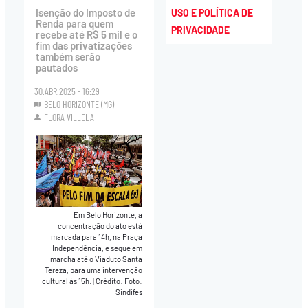
Isenção do Imposto de
USO E POLÍTICA DE
Renda para quem
PRIVACIDADE
recebe até R$ 5 mil e o
fim das privatizações
também serão
pautados
30.ABR.2025 - 16:29
BELO HORIZONTE (MG)
FLORA VILLELA
Em Belo Horizonte, a
concentração do ato está
marcada para 14h, na Praça
Independência, e segue em
marcha até o Viaduto Santa
Tereza, para uma intervenção
cultural às 15h.
|
Crédito: Foto:
Sindifes