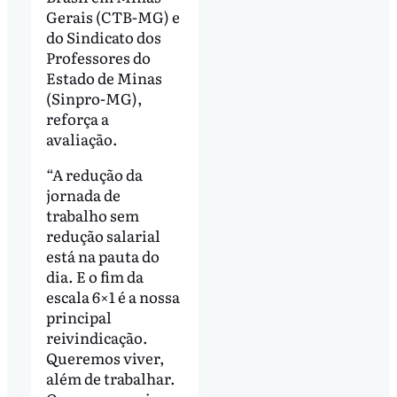
Gerais (CTB-MG) e
do Sindicato dos
Professores do
Estado de Minas
(Sinpro-MG),
reforça a
avaliação.
“A redução da
jornada de
trabalho sem
redução salarial
está na pauta do
dia. E o fim da
escala 6×1 é a nossa
principal
reivindicação.
Queremos viver,
além de trabalhar.