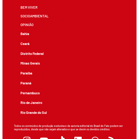
BEM VIVER
SOCIOAMBIENTAL
OPINIÃO
Bahia
Ceará
Distrito Federal
Minas Gerais
Paraíba
Paraná
Pernambuco
Rio de Janeiro
Rio Grande do Sul
Todos os conteúdos de produção exclusiva e de autoria editorial do Brasil de Fato podem ser
reproduzidos, desde que não sejam alterados e que se deem os devidos créditos.