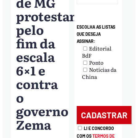
de MG
protestam
pelo
ESCOLHA AS LISTAS
QUE DESEJA
fim da
ASSINAR:
Editorial
escala
BdF
Ponto
6×1 e
Notícias da
China
contra
o
governo
Zema
LI E CONCORDO
COM OS
TERMOS DE