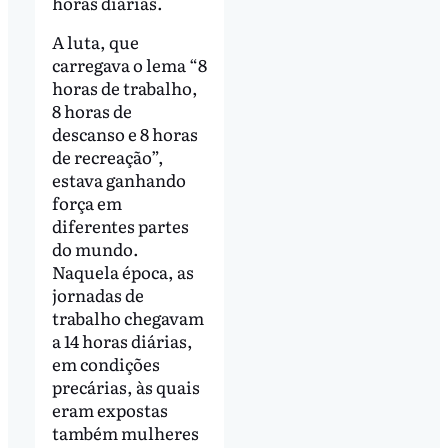
horas diárias.
A luta, que
carregava o lema “8
horas de trabalho,
8 horas de
descanso e 8 horas
de recreação”,
estava ganhando
força em
diferentes partes
do mundo.
Naquela época, as
jornadas de
trabalho chegavam
a 14 horas diárias,
em condições
precárias, às quais
eram expostas
também mulheres