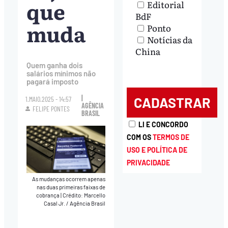
que
Editorial
BdF
muda
Ponto
Notícias da
China
Quem ganha dois
salários mínimos não
pagará imposto
|
1.MAIO.2025 - 14:57
AGÊNCIA
FELIPE PONTES
BRASIL
LI E CONCORDO
COM OS
TERMOS DE
USO E POLÍTICA DE
PRIVACIDADE
As mudanças ocorrem apenas
nas duas primeiras faixas de
cobrança
|
Crédito: Marcello
Casal Jr. / Agência Brasil