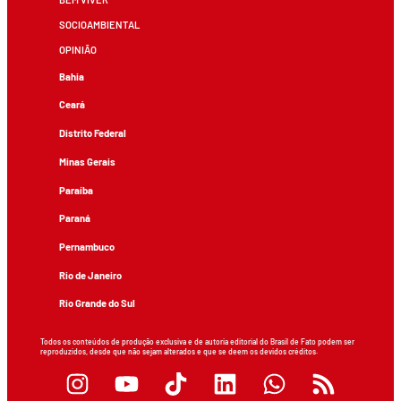
SOCIOAMBIENTAL
OPINIÃO
Bahia
Ceará
Distrito Federal
Minas Gerais
Paraíba
Paraná
Pernambuco
Rio de Janeiro
Rio Grande do Sul
Todos os conteúdos de produção exclusiva e de autoria editorial do Brasil de Fato podem ser
reproduzidos, desde que não sejam alterados e que se deem os devidos créditos.