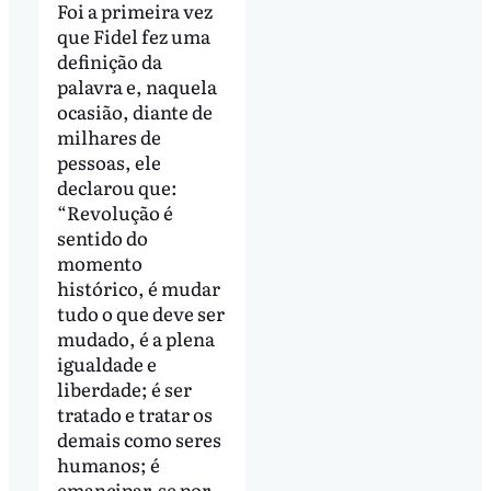
Foi a primeira vez
que Fidel fez uma
definição da
palavra e, naquela
ocasião, diante de
milhares de
pessoas, ele
declarou que:
“Revolução é
sentido do
momento
histórico, é mudar
tudo o que deve ser
mudado, é a plena
igualdade e
liberdade; é ser
tratado e tratar os
demais como seres
humanos; é
emancipar-se por