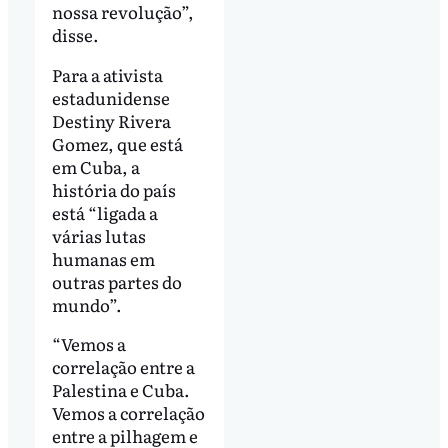
nossa revolução”,
disse.
Para a ativista
estadunidense
Destiny Rivera
Gomez, que está
em Cuba, a
história do país
está “ligada a
várias lutas
humanas em
outras partes do
mundo”.
“Vemos a
correlação entre a
Palestina e Cuba.
Vemos a correlação
entre a pilhagem e