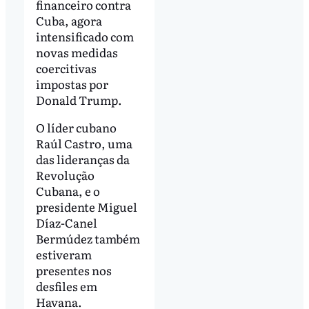
financeiro contra
Cuba, agora
intensificado com
novas medidas
coercitivas
impostas por
Donald Trump.
O líder cubano
Raúl Castro, uma
das lideranças da
Revolução
Cubana, e o
presidente Miguel
Díaz-Canel
Bermúdez também
estiveram
presentes nos
desfiles em
Havana.