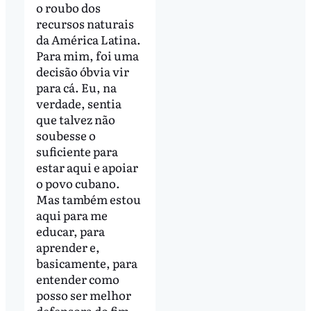
o roubo dos
recursos naturais
da América Latina.
Para mim, foi uma
decisão óbvia vir
para cá. Eu, na
verdade, sentia
que talvez não
soubesse o
suficiente para
estar aqui e apoiar
o povo cubano.
Mas também estou
aqui para me
educar, para
aprender e,
basicamente, para
entender como
posso ser melhor
defensora do fim