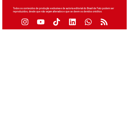
Todos os conteúdos de produção exclusiva e de autoria editorial do Brasil de Fato podem ser
reproduzidos, desde que não sejam alterados e que se deem os devidos créditos.