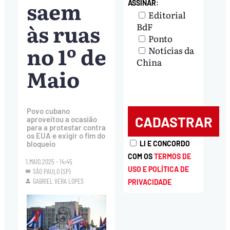
saem
ASSINAR:
Editorial
às ruas
BdF
Ponto
no 1º de
Notícias da
China
Maio
Povo cubano
aproveitou a ocasião
para a protestar contra
os EUA e exigir o fim do
bloqueio
LI E CONCORDO
COM OS
TERMOS DE
1.MAIO.2025 - 14:45
USO E POLÍTICA DE
SÃO PAULO (SP)
GABRIEL VERA LOPES
PRIVACIDADE