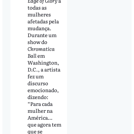
Edge of Glory
a
todas as
mulheres
afetadas pela
mudança.
Durante um
show do
Chromatica
Ball
em
Washington,
D.C., a artista
fez um
discurso
emocionado,
dizendo:
“Para cada
mulher na
América…
que agora tem
que se