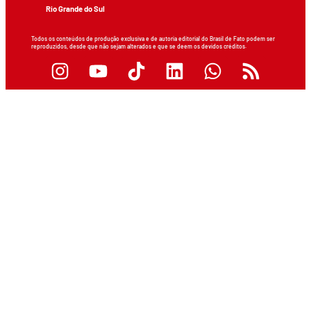
Rio Grande do Sul
Todos os conteúdos de produção exclusiva e de autoria editorial do Brasil de Fato podem ser
reproduzidos, desde que não sejam alterados e que se deem os devidos créditos.