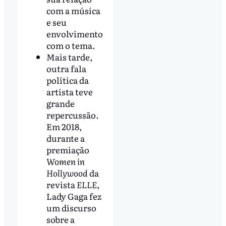
com a música
e seu
envolvimento
com o tema.
Mais tarde,
outra fala
política da
artista teve
grande
repercussão.
Em 2018,
durante a
premiação
Women in
Hollywood
da
revista
ELLE
,
Lady Gaga fez
um discurso
sobre a