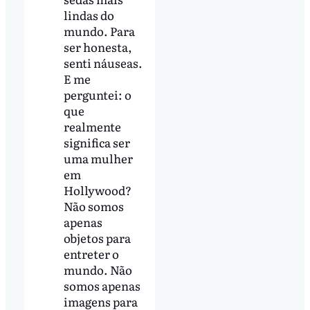
lindas do
mundo. Para
ser honesta,
senti náuseas.
E me
perguntei: o
que
realmente
significa ser
uma mulher
em
Hollywood?
Não somos
apenas
objetos para
entreter o
mundo. Não
somos apenas
imagens para