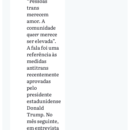
“Pessoas
trans
merecem
amor. A
comunidade
queer
merece
ser elevada”.
A fala foi uma
referência às
medidas
antitrans
recentemente
aprovadas
pelo
presidente
estadunidense
Donald
Trump. No
mês seguinte,
em entrevista