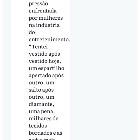
pressão
enfrentada
por mulheres
na indústria
do
entretenimento.
“Tentei
vestido após
vestido hoje,
um espartilho
apertado após
outro, um
salto após
outro, um
diamante,
uma pena,
milhares de
tecidos
bordados e as
sedas mais