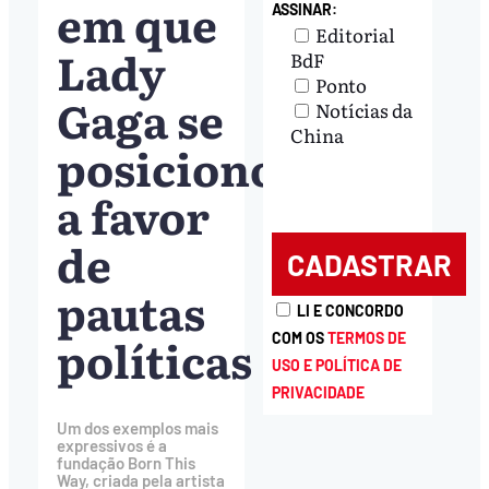
em que
ASSINAR:
Editorial
Lady
BdF
Ponto
Gaga se
Notícias da
China
posicionou
a favor
de
pautas
LI E CONCORDO
políticas
COM OS
TERMOS DE
USO E POLÍTICA DE
PRIVACIDADE
Um dos exemplos mais
expressivos é a
fundação Born This
Way, criada pela artista