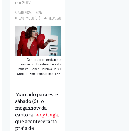
em 2012
2.MAIO.2025 - 16:25
SÃO PAULO (SP)
REDAÇÃO
Cantora posa em tapete
vermelho durante estreia do
musical ‘Joker: Delírio à Dois’
|
Crédito: Benjamin Cremel/AFP
Marcado para este
sábado (3), o
megashow da
cantora
Lady Gaga
,
que acontecerá na
praia de