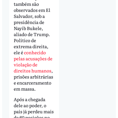
também são
observados em El
Salvador, sob a
presidência de
Nayib Bukele,
aliado de Trump.
Político de
extrema direita,
ele é
conhecido
pelas acusações de
violação de
direitos humanos
,
prisões arbitrárias
e encarceramento
em massa.
Após a chegada
dele ao poder, o
país já perdeu mais
de 60 posições no