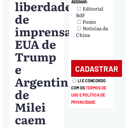
liberdade
ASSINAR:
Editorial
de
BdF
Ponto
imprensa;
Notícias da
China
EUA de
Trump
e
Argentina
LI E CONCORDO
de
COM OS
TERMOS DE
USO E POLÍTICA DE
Milei
PRIVACIDADE
caem