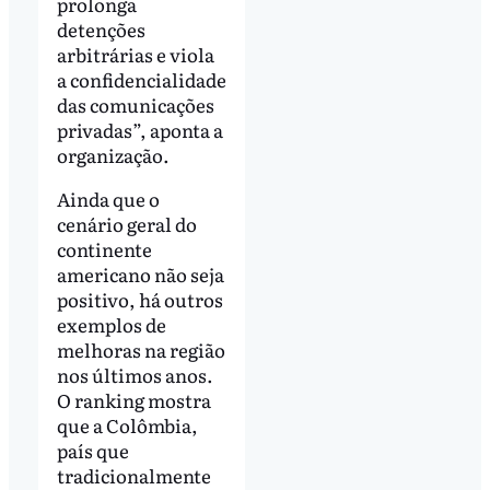
prolonga
detenções
arbitrárias e viola
a confidencialidade
das comunicações
privadas”, aponta a
organização.
Ainda que o
cenário geral do
continente
americano não seja
positivo, há outros
exemplos de
melhoras na região
nos últimos anos.
O ranking mostra
que a Colômbia,
país que
tradicionalmente