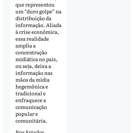
que representou
um “duro golpe” na
distribuição da
informação. Aliada
à crise econômica,
essa realidade
amplia a
concentração
midiática no país,
ou seja, deixa a
informação nas
mãos da mídia
hegemônica e
tradicional e
enfraquece a
comunicação
popular e
comunitária.
Nos Estados