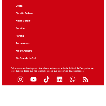
Ceará
Distrito Federal
Minas Gerais
Paraíba
Paraná
Pernambuco
Rio de Janeiro
Rio Grande do Sul
Todos os conteúdos de produção exclusiva e de autoria editorial do Brasil de Fato podem ser
reproduzidos, desde que não sejam alterados e que se deem os devidos créditos.