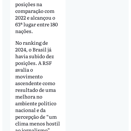
posições na
comparação com
2022 e alcançou o
63ª lugar entre 180
nações.
No ranking de
2024, o Brasil já
havia subido dez
posições. A RSF
avalia o
movimento
ascendente como
resultado de uma
melhora no
ambiente político
nacional e da
percepção de “um
clima menos hostil
ao jornalismo”,