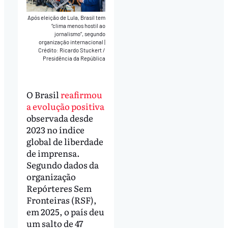
Após eleição de Lula, Brasil tem
“clima menos hostil ao
jornalismo”, segundo
organização internacional
|
Crédito: Ricardo Stuckert /
Presidência da República
O Brasil
reafirmou
a evolução positiva
observada desde
2023 no índice
global de liberdade
de imprensa.
Segundo dados da
organização
Repórteres Sem
Fronteiras (RSF),
em 2025, o país deu
um salto de 47