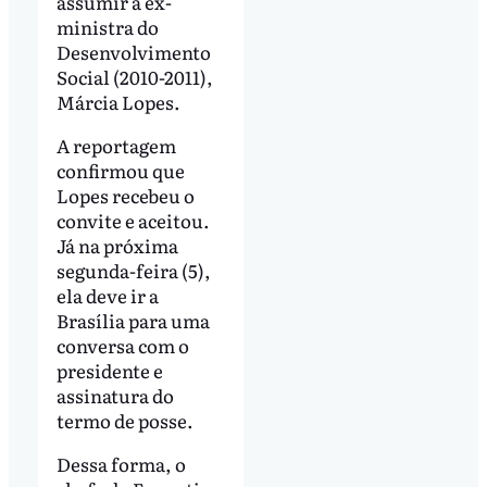
assumir a ex-
ministra do
Desenvolvimento
Social (2010-2011),
Márcia Lopes.
A reportagem
confirmou que
Lopes recebeu o
convite e aceitou.
Já na próxima
segunda-feira (5),
ela deve ir a
Brasília para uma
conversa com o
presidente e
assinatura do
termo de posse.
Dessa forma, o