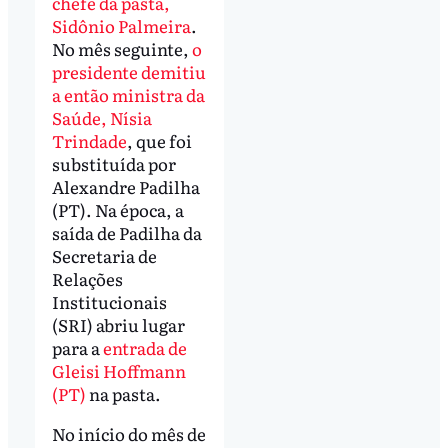
chefe da pasta,
Sidônio Palmeira
.
No mês seguinte,
o
presidente demitiu
a então ministra da
Saúde, Nísia
Trindade
, que foi
substituída por
Alexandre Padilha
(PT). Na época, a
saída de Padilha da
Secretaria de
Relações
Institucionais
(SRI) abriu lugar
para a
entrada de
Gleisi Hoffmann
(PT)
na pasta.
No início do mês de