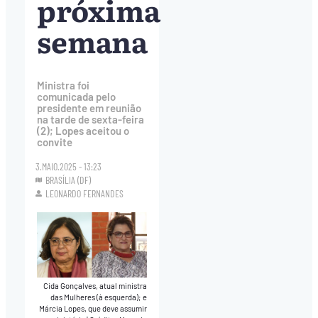
próxima
semana
Ministra foi
comunicada pelo
presidente em reunião
na tarde de sexta-feira
(2); Lopes aceitou o
convite
3.MAIO.2025 - 13:23
BRASÍLIA (DF)
LEONARDO FERNANDES
Cida Gonçalves, atual ministra
das Mulheres (à esquerda); e
Márcia Lopes, que deve assumir