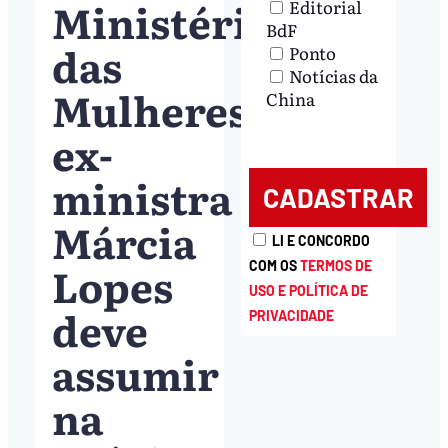
Ministério
Editorial
BdF
das
Ponto
Notícias da
Mulheres;
China
ex-
ministra
Márcia
LI E CONCORDO
Lopes
COM OS
TERMOS DE
USO E POLÍTICA DE
deve
PRIVACIDADE
assumir
na