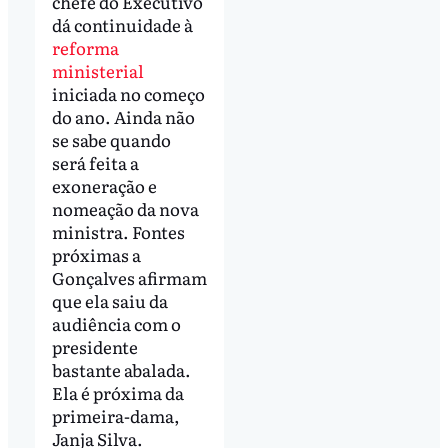
chefe do Executivo
dá continuidade à
reforma
ministerial
iniciada no começo
do ano. Ainda não
se sabe quando
será feita a
exoneração e
nomeação da nova
ministra. Fontes
próximas a
Gonçalves afirmam
que ela saiu da
audiência com o
presidente
bastante abalada.
Ela é próxima da
primeira-dama,
Janja Silva.