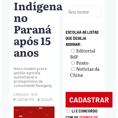
Indígena
no
Paraná
ESCOLHA AS LISTAS
após 15
QUE DESEJA
ASSINAR:
anos
Editorial
BdF
Ponto
Notícias da
Novo modelo prevê
gestão agrícola
China
sustentável e
protagonismo da
comunidade Kaingang
5.MAIO.2025 - 16:29
CURITIBA (PR)
REDAÇÃO
LI E CONCORDO
COM OS
TERMOS DE