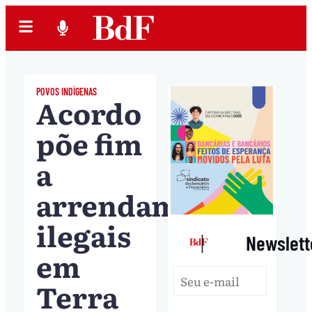
POVOS INDÍGENAS
Acordo
põe fim
a
arrendamentos
ilegais
|
Newslett
em
Terra