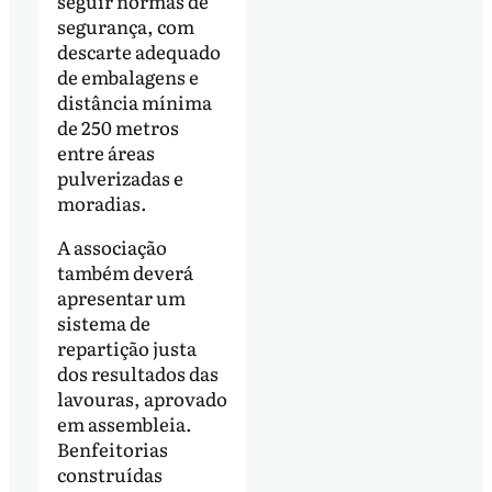
seguir normas de
segurança, com
descarte adequado
de embalagens e
distância mínima
de 250 metros
entre áreas
pulverizadas e
moradias.
A associação
também deverá
apresentar um
sistema de
repartição justa
dos resultados das
lavouras, aprovado
em assembleia.
Benfeitorias
construídas