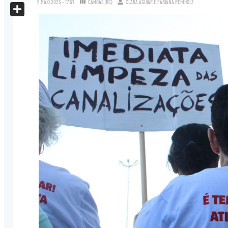
5.MAIO.2025 - 17:57
CANOAS (RS)
CLARA AGUIAR
E
FABIANA REINHOLZ
X
Share