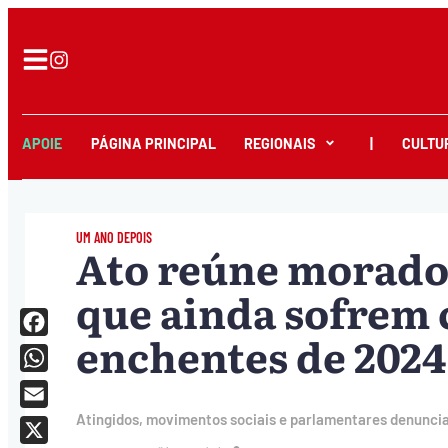
APOIE
PÁGINA PRINCIPAL
REGIONAIS
|
CULTU
UM ANO DEPOIS
Ato reúne morador
que ainda sofrem 
enchentes de 2024
Facebook
WhatsApp
Email
Atingidos, movimentos sociais e parlamentares denuncia