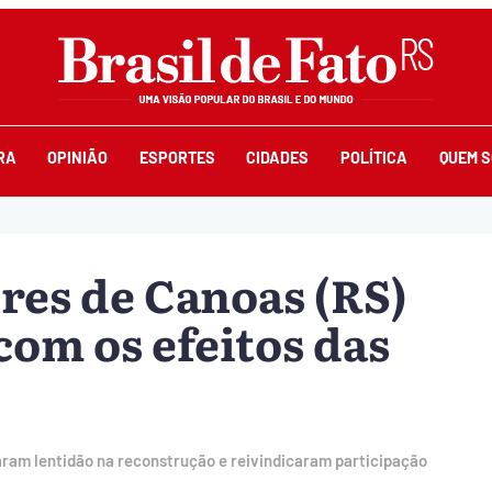
RA
OPINIÃO
ESPORTES
CIDADES
POLÍTICA
QUEM 
es de Canoas (RS)
com os efeitos das
ram lentidão na reconstrução e reivindicaram participação