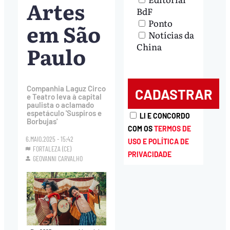
Artes
BdF
Ponto
em São
Notícias da
China
Paulo
Companhia Laguz Circo
e Teatro leva à capital
paulista o aclamado
espetáculo 'Suspiros e
LI E CONCORDO
Borbujas'
COM OS
TERMOS DE
6.MAIO.2025 - 15:42
USO E POLÍTICA DE
FORTALEZA (CE)
PRIVACIDADE
GEOVANNI CARVALHO