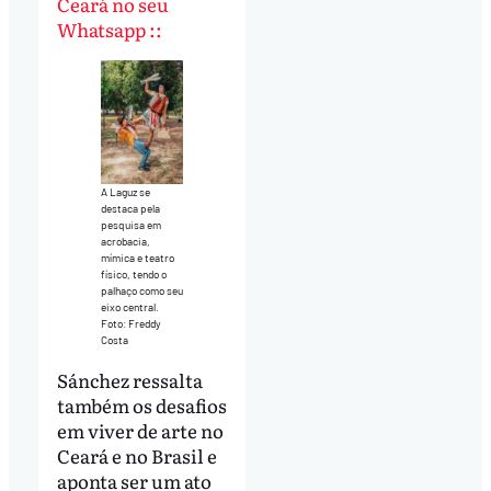
Ceará no seu
Whatsapp ::
A Laguz se
destaca pela
pesquisa em
acrobacia,
mímica e teatro
físico, tendo o
palhaço como seu
eixo central.
Foto: Freddy
Costa
Sánchez ressalta
também os desafios
em viver de arte no
Ceará e no Brasil e
aponta ser um ato