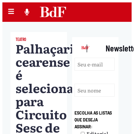
TEATRO
Palhaçaria
|
Newslett
cearense
é
selecionada
para
Circuito
ESCOLHA AS LISTAS
QUE DESEJA
Sesc de
ASSINAR:
Editorial