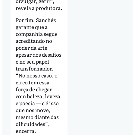
divulgar, gerir”,
revela a produtora.
Por fim, Sanchéz
garante que a
companhia segue
acreditando no
poder da arte
apesar dos desafios
e no seu papel
transformador.
“No nosso caso, o
circo tem essa
força de chegar
com beleza, leveza
e poesia — e é isso
que nos move,
mesmo diante das
dificuldades”,
encerra.