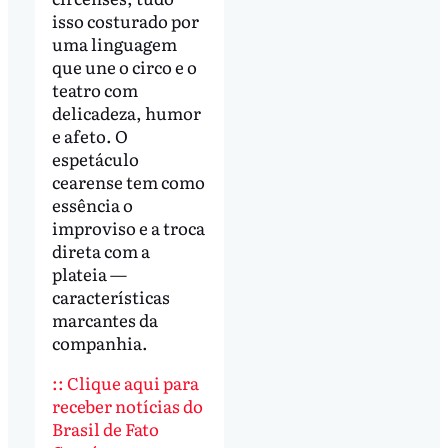
isso costurado por
uma linguagem
que une o circo e o
teatro com
delicadeza, humor
e afeto. O
espetáculo
cearense tem como
essência o
improviso e a troca
direta com a
plateia —
características
marcantes da
companhia.
:: Clique aqui para
receber notícias do
Brasil de Fato