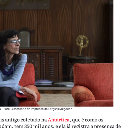
a – Foto: Assessoria de imprensa da Ufrgs/Divulgação
is antigo coletado na
Antártica
, que é como os
dam, tem 350 mil anos, e ela já registra a presença de