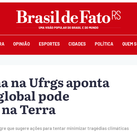
RA
OPINIÃO
ESPORTES
CIDADES
POLÍTICA
QUEM 
a na Ufrgs aponta
global pode
a na Terra
gre que sugere ações para tentar minimizar tragédias climáticas