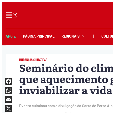
APOIE
PÁGINA PRINCIPAL
REGIONAIS
|
CULTU
MUDANÇAS CLIMÁTICAS
Seminário do clim
que aquecimento 
inviabilizar a vid
Facebook
WhatsApp
Email
Evento culminou com a divulgação da Carta de Porto Ale