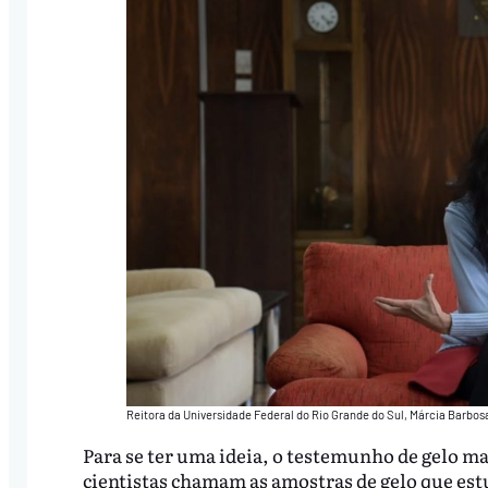
Reitora da Universidade Federal do Rio Grande do Sul, Márcia Barbos
Para se ter uma ideia, o testemunho de gelo ma
cientistas chamam as amostras de gelo que estu