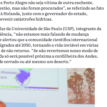
ue Porto Alegre não seja vítima de outra enchente.
uestão, mas não foram procurados”, se referindo ao fato
 à Holanda, junto com o governador do estado,
evenir catástrofes hídricas.
ular da Universidade de São Paulo (USP), integrante da
Ciência, “não estamos mais falando de mudança
e alertou que a comunidade científica internacional
ígrados até 2050, tornando a vida inviável em várias
o de não retorno. “Se não revertemos nosso modo de
da só será possível próxima a cordilheira dos Andes,
nde cerrado ou até mesmo um deserto.”