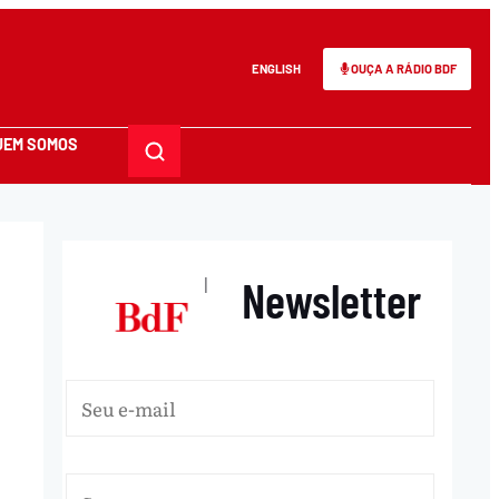
ENGLISH
OUÇA A RÁDIO BDF
UEM SOMOS
Newsletter
|