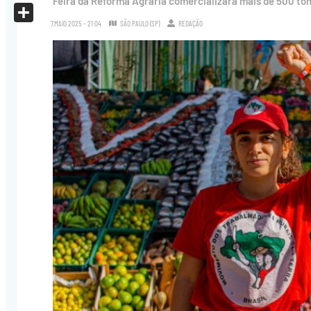
Feira da Reforma Agrária comercializará mais de 500 tone
X
7.MAIO.2025 - 21:04
SÃO PAULO (SP)
REDAÇÃO
Share