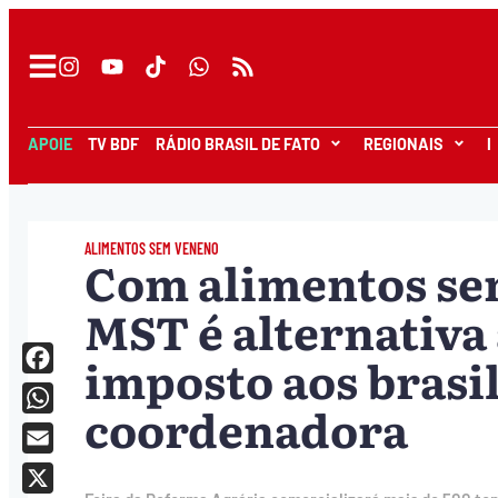
APOIE
TV BDF
RÁDIO BRASIL DE FATO
REGIONAIS
I
ALIMENTOS SEM VENENO
Com alimentos se
MST é alternativa 
imposto aos brasil
Facebook
coordenadora
WhatsApp
Email