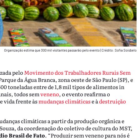
Organização estima que 300 mil visitantes passarão pelo evento
|
Crédito: Sofia Soisbelo
izada pelo
Movimento dos Trabalhadores Rurais Sem
 Parque da Água Branca, zona oeste de São Paulo (SP), e
00 toneladas entre de 1,8 mil tipos de alimentos in
anais, todos sem
veneno
, o evento reafirma o
 vida frente às
mudanças climáticas
e à
destruição
udanças climáticas a partir da produção orgânica e
Souza, da coordenação do coletivo de cultura do MST,
io Brasil de Fato
. “Produzir sem veneno para nós é