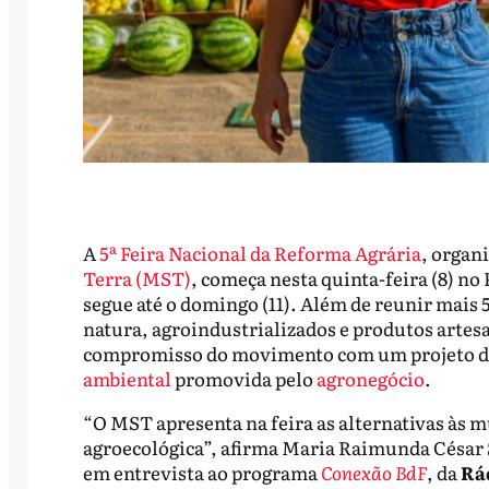
A
5ª Feira Nacional da Reforma Agrária
, organ
Terra (MST)
, começa nesta quinta-feira (8) no
segue até o domingo (11). Além de reunir mais 5
natura, agroindustrializados e produtos artes
compromisso do movimento com um projeto de
ambiental
promovida pelo
agronegócio
.
“O MST apresenta na feira as alternativas às m
agroecológica”, afirma Maria Raimunda César 
em entrevista ao programa
Conexão BdF
, da
Rád