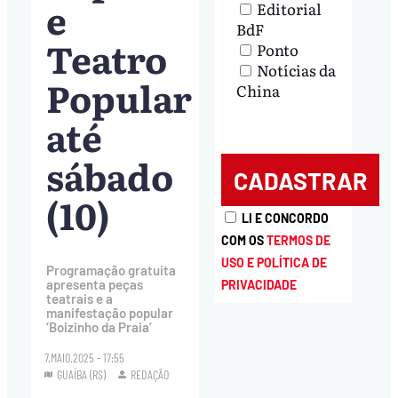
e
Editorial
BdF
Teatro
Ponto
Notícias da
Popular
China
até
sábado
(10)
LI E CONCORDO
COM OS
TERMOS DE
USO E POLÍTICA DE
Programação gratuita
apresenta peças
PRIVACIDADE
teatrais e a
manifestação popular
‘Boizinho da Praia’
7.MAIO.2025 - 17:55
GUAÍBA (RS)
REDAÇÃO