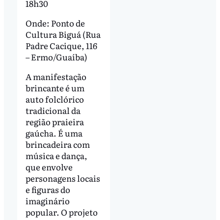
18h30
Onde: Ponto de
Cultura Biguá (Rua
Padre Cacique, 116
– Ermo/Guaíba)
A manifestação
brincante é um
auto folclórico
tradicional da
região praieira
gaúcha. É uma
brincadeira com
música e dança,
que envolve
personagens locais
e figuras do
imaginário
popular. O projeto