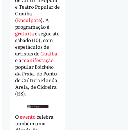
e Teatro Popular de
Guaíba
(
Enculpote
). A
programação é
gratuita
e segue até
sábado (10), com
espetáculos de
artistas de
Guaíba
e a
manifestação
popular
Boizinho
da Praia
, do Ponto
de Cultura Flor da
Areia, de Cidreira
(RS).
O
evento
celebra
também uma
década de