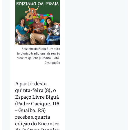
Boizinho da Praia é um auto
folclórico tradicional da região
praieira gaúcha
|
Crédito: Foto:
Divulgação
A partir desta
quinta-feira (8), o
Espaço Livre Biguá
(Padre Cacique, 116
– Guaíba, RS)
recebe a quarta
edição do Encontro
de Cultura Popular