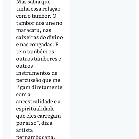
Mas sabia que
tinha essa relação
com o tambor. O
tambor nos une no
maracatu, nas
caixeiras do divino
e nas congadas. E
tem também os
outros tambores e
outros
instrumentos de
percussão que me
ligam diretamente
com a
ancestralidade e a
espiritualidade
que eles carregam
por si só”, diz a
artista
pernambucana.