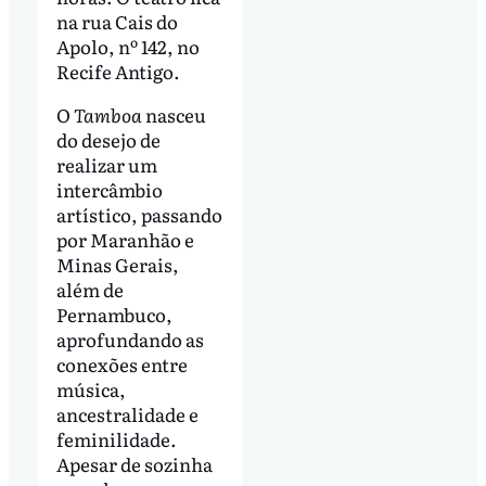
na rua Cais do
Apolo, nº 142, no
Recife Antigo.
O
Tamboa
nasceu
do desejo de
realizar um
intercâmbio
artístico, passando
por Maranhão e
Minas Gerais,
além de
Pernambuco,
aprofundando as
conexões entre
música,
ancestralidade e
feminilidade.
Apesar de sozinha