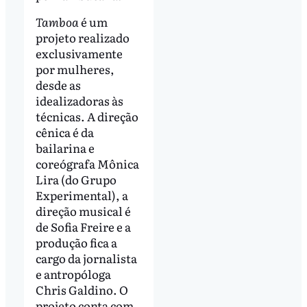
Tamboa
é um
projeto realizado
exclusivamente
por mulheres,
desde as
idealizadoras às
técnicas. A direção
cênica é da
bailarina e
coreógrafa Mônica
Lira (do Grupo
Experimental), a
direção musical é
de Sofia Freire e a
produção fica a
cargo da jornalista
e antropóloga
Chris Galdino. O
projeto conta com