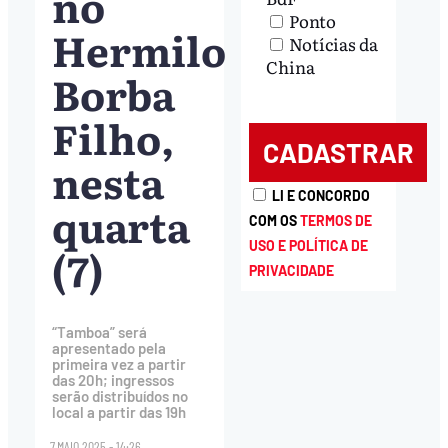
no
Ponto
Hermilo
Notícias da
China
Borba
Filho,
nesta
LI E CONCORDO
quarta
COM OS
TERMOS DE
USO E POLÍTICA DE
(7)
PRIVACIDADE
“Tamboa” será
apresentado pela
primeira vez a partir
das 20h; ingressos
serão distribuídos no
local a partir das 19h
7.MAIO.2025 - 14:26