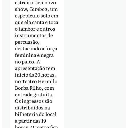
estreia o seu novo
show,
Tamboa
, um
espetáculo solo em
que ela canta e toca
o tambor e outros
instrumentos de
percussão,
destacando a força
feminina e negra
no palco. A
apresentação tem
início às 20 horas,
no Teatro Hermilo
Borba Filho, com
entrada gratuita.
Os ingressos são
distribuídos na
bilheteria do local
a partir das 19
horas. O teatro fica