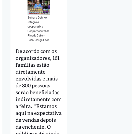
Solnara Gehrke
integra a
cooperativa
Coopernatural de
Picada Café –
Foto: Jorge Leão
De acordo com os
organizadores, 161
famílias estão
diretamente
envolvidas e mais
de 800 pessoas
serão beneficiadas
indiretamente com
a feira. “Estamos
aqui na expectativa
de vendas depois
da enchente. O
público está vindo