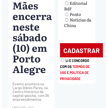
Mães
Editorial
BdF
encerra
Ponto
Notícias da
neste
China
sábado
(10) em
Porto
LI E CONCORDO
Alegre
COM OS
TERMOS DE
USO E POLÍTICA DE
PRIVACIDADE
Evento acontece no
Largo Glênio Peres, no
Centro Histórico da
capital gaúcha, com 36
empreendimentos
8.MAIO.2025 - 18:41