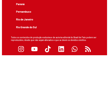
Paraná
Pernambuco
Rio de Janeiro
Rio Grande do Sul
Todos os conteúdos de produção exclusiva e de autoria editorial do Brasil de Fato podem ser
reproduzidos, desde que não sejam alterados e que se deem os devidos créditos.