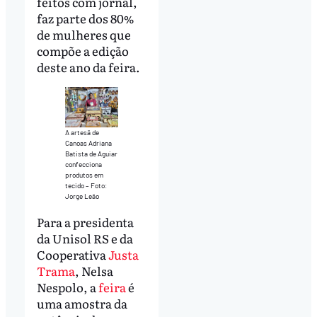
feitos com jornal,
faz parte dos 80%
de mulheres que
compõe a edição
deste ano da feira.
A artesã de
Canoas Adriana
Batista de Aguiar
confecciona
produtos em
tecido – Foto:
Jorge Leão
Para a presidenta
da Unisol RS e da
Cooperativa
Justa
Trama
, Nelsa
Nespolo, a
feira
é
uma amostra da