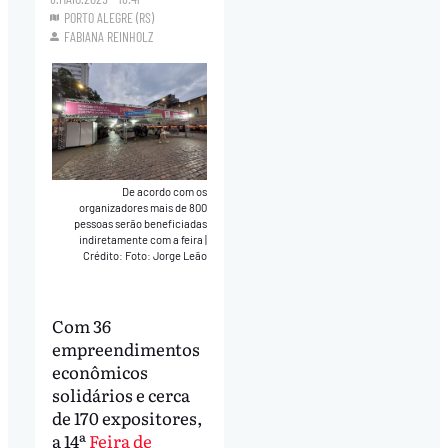
PORTO ALEGRE (RS)
FABIANA REINHOLZ
De acordo com os
organizadores mais de 800
pessoas serão beneficiadas
indiretamente com a feira
|
Crédito: Foto: Jorge Leão
Com 36
empreendimentos
econômicos
solidários e cerca
de 170 expositores,
a 14ª
Feira de