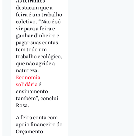
As feirantes
destacam que a
feira é um trabalho
coletivo. “Não é só
vir para a feira e
ganhar dinheiro e
pagar suas contas,
tem todo um
trabalho ecológico,
que não agride a
natureza.
Economia
solidária
é
ensinamento
também”, conclui
Rosa.
A feira conta com
apoio financeiro do
Orçamento