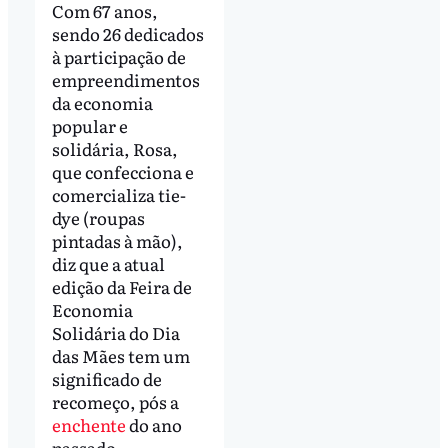
Com 67 anos,
sendo 26 dedicados
à participação de
empreendimentos
da economia
popular e
solidária, Rosa,
que confecciona e
comercializa tie-
dye (roupas
pintadas à mão),
diz que a atual
edição da Feira de
Economia
Solidária do Dia
das Mães tem um
significado de
recomeço, pós a
enchente
do ano
passado.