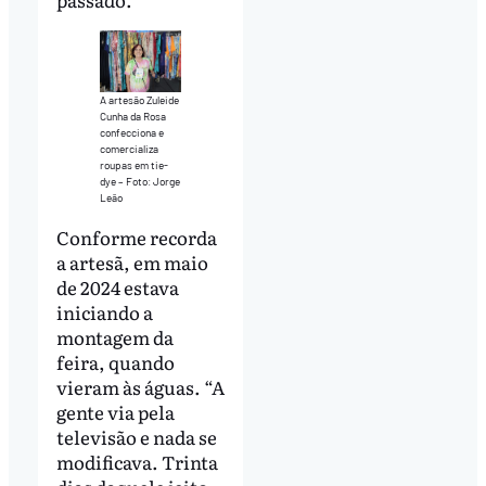
A artesão Zuleide
Cunha da Rosa
confecciona e
comercializa
roupas em tie-
dye – Foto: Jorge
Leão
Conforme recorda
a artesã, em maio
de 2024 estava
iniciando a
montagem da
feira, quando
vieram às águas. “A
gente via pela
televisão e nada se
modificava. Trinta