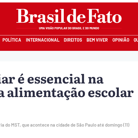
POLÍTICA
INTERNACIONAL
DIREITOS
BEM VIVER
OPINIÃO
Q
ar é essencial na
 alimentação escolar
ria do MST, que acontece na cidade de São Paulo até domingo (11)