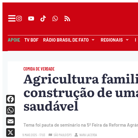
APOIE
TV BDF
RÁDIO BRASIL DE FATO
REGIONAIS
I
COMIDA DE VERDADE
Agricultura famili
construção de uma
saudável
Facebook
WhatsApp
Tema foi pauta de seminário na 5ª Feira da Reforma Agrá
Email
9.MAIO.2025 - 17:03
SÃO PAULO (SP)
NARA LACERDA