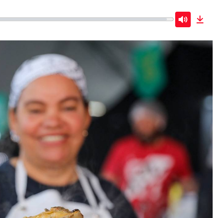
Mute
Dow