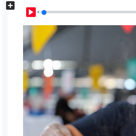
X
Share
Play