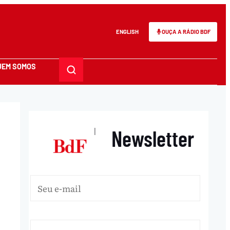
ENGLISH
OUÇA A RÁDIO BDF
UEM SOMOS
Newsletter
|