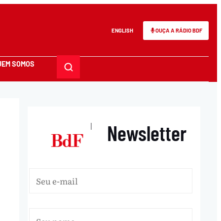
ENGLISH
OUÇA A RÁDIO BDF
UEM SOMOS
Newsletter
|