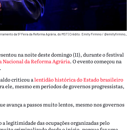
rramento da 5ª Feira da Reforma Agrária, do MST
|
Crédito: Emilly Firmino / @emillyfirmino_
entou na noite deste domingo (11), durante o festival
ra Nacional da Reforma Agrária
. O evento começou na
.
aldo criticou a
lentidão histórica do Estado brasileiro
ra ele, mesmo em períodos de governos progressistas,
que avança a passos muito lentos, mesmo nos governos
o a legitimidade das ocupações organizadas pelo
ito criminalizado desde o início, porque faz uma