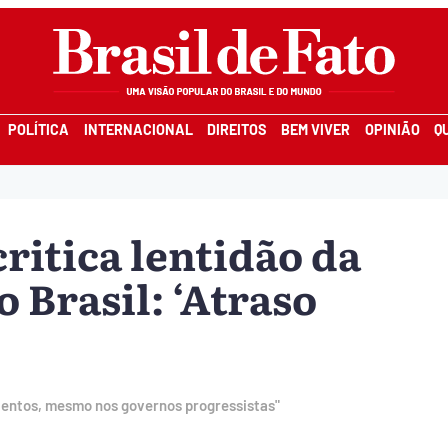
POLÍTICA
INTERNACIONAL
DIREITOS
BEM VIVER
OPINIÃO
Q
ritica lentidão da
 Brasil: ‘Atraso
 lentos, mesmo nos governos progressistas"