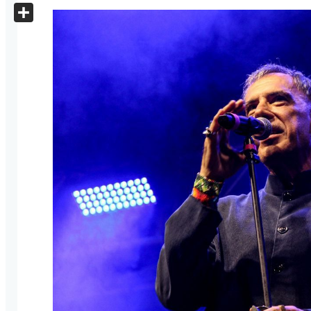
X
Share