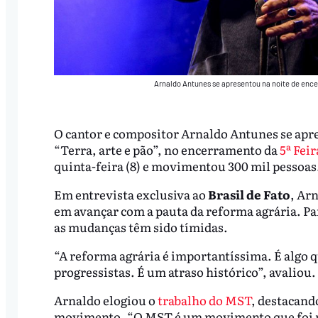
Arnaldo Antunes se apresentou na noite de ence
O cantor e compositor Arnaldo Antunes se apres
“Terra, arte e pão”, no encerramento da
5ª Fei
quinta-feira (8) e movimentou 300 mil pessoas
Em entrevista exclusiva ao
Brasil de Fato
, Arn
em avançar com a pauta da reforma agrária. Pa
as mudanças têm sido tímidas.
“A reforma agrária é importantíssima. É algo 
progressistas. É um atraso histórico”, avaliou.
Arnaldo elogiou o
trabalho do MST
, destacand
movimento. “O MST é um movimento que foi mu