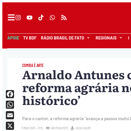
APOIE
TV BDF
RÁDIO BRASIL DE FATO
REGIONAIS
I
COMIDA É ARTE
Arnaldo Antunes c
reforma agrária no
histórico’
Facebook
WhatsApp
Para o cantor, a reforma agrária "avança a passos muito
Email
11.MAIO.2025 - 21:15
SÃO PAULO (SP)
LUCAS SALUM