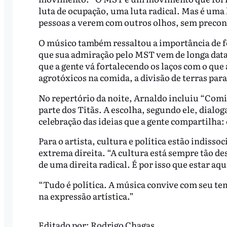
luta de ocupação, uma luta radical. Mas é uma 
pessoas a verem com outros olhos, sem precon
O músico também ressaltou a importância de fort
que sua admiração pelo MST vem de longa data.
que a gente vá fortalecendo os laços com o que
agrotóxicos na comida, a divisão de terras par
No repertório da noite, Arnaldo incluiu “Comi
parte dos Titãs. A escolha, segundo ele, dialo
celebração das ideias que a gente compartilha: 
Para o artista, cultura e política estão indis
extrema direita. “A cultura está sempre tão 
de uma direita radical. É por isso que estar aq
“Tudo é política. A música convive com seu tem
na expressão artística.”
Editado por:
Rodrigo Chagas