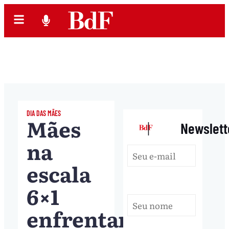
DIA DAS MÃES
Mães
|
Newslett
na
escala
6×1
enfrentam