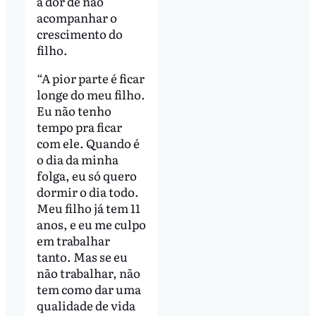
a dor de não
acompanhar o
crescimento do
filho.
“A pior parte é ficar
longe do meu filho.
Eu não tenho
tempo pra ficar
com ele. Quando é
o dia da minha
folga, eu só quero
dormir o dia todo.
Meu filho já tem 11
anos, e eu me culpo
em trabalhar
tanto. Mas se eu
não trabalhar, não
tem como dar uma
qualidade de vida