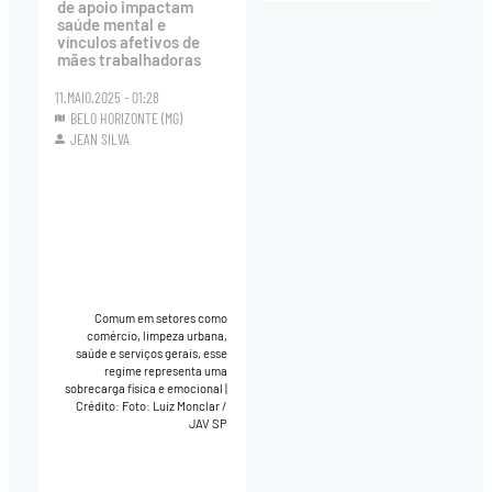
de apoio impactam
saúde mental e
vínculos afetivos de
mães trabalhadoras
11.MAIO.2025 - 01:28
BELO HORIZONTE (MG)
JEAN SILVA
Comum em setores como
comércio, limpeza urbana,
saúde e serviços gerais, esse
regime representa uma
sobrecarga física e emocional
|
Crédito: Foto: Luiz Monclar /
JAV SP