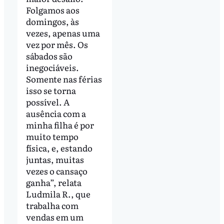
Folgamos aos
domingos, às
vezes, apenas uma
vez por mês. Os
sábados são
inegociáveis.
Somente nas férias
isso se torna
possível. A
ausência com a
minha filha é por
muito tempo
física, e, estando
juntas, muitas
vezes o cansaço
ganha”, relata
Ludmila R., que
trabalha com
vendas em um