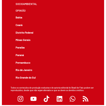
SOCIOAMBIENTAL
OPINIÃO
Bahia
Ceará
Distrito Federal
Minas Gerais
Paraíba
Paraná
Pernambuco
Rio de Janeiro
Rio Grande do Sul
Todos os conteúdos de produção exclusiva e de autoria editorial do Brasil de Fato podem ser
reproduzidos, desde que não sejam alterados e que se deem os devidos créditos.