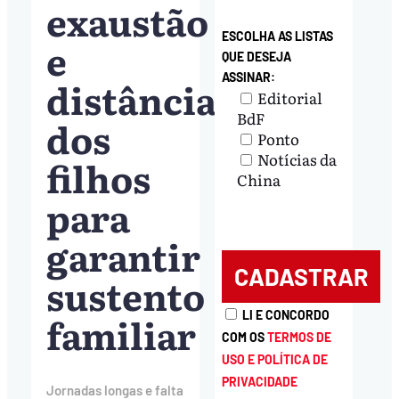
exaustão
ESCOLHA AS LISTAS
e
QUE DESEJA
ASSINAR:
distância
Editorial
BdF
dos
Ponto
Notícias da
filhos
China
para
garantir
sustento
familiar
LI E CONCORDO
COM OS
TERMOS DE
USO E POLÍTICA DE
PRIVACIDADE
Jornadas longas e falta