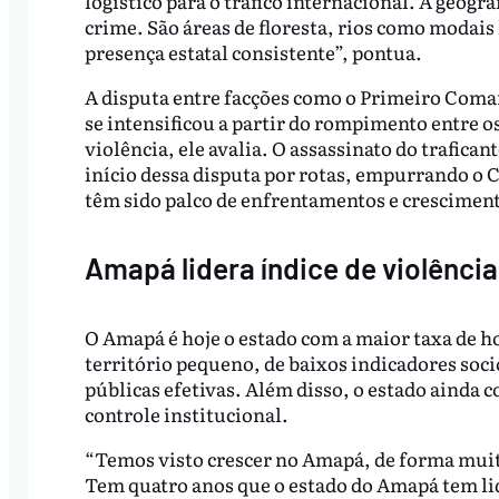
logístico para o tráfico internacional. A geogra
crime. São áreas de floresta, rios como modais 
presença estatal consistente”, pontua.
A disputa entre facções como o Primeiro Coma
se intensificou a partir do rompimento entre 
violência, ele avalia. O assassinato do trafica
início dessa disputa por rotas, empurrando o C
têm sido palco de enfrentamentos e cresciment
Amapá lidera índice de violência
O Amapá é hoje o estado com a maior taxa de h
território pequeno, de baixos indicadores soc
públicas efetivas. Além disso, o estado ainda co
controle institucional.
“Temos visto crescer no Amapá, de forma muito
Tem quatro anos que o estado do Amapá tem li