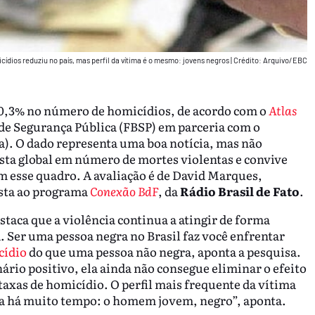
cídios reduziu no país, mas perfil da vítima é o mesmo: jovens negros
|
Crédito: Arquivo/EBC
 20,3% no número de homicídios, de acordo com o
Atlas
 de Segurança Pública (FBSP) em parceria com o
a). O dado representa uma boa notícia, mas não
lista global em número de mortes violentas e convive
 esse quadro. A avaliação é de David Marques,
ista ao programa
Conexão BdF
, da
Rádio Brasil de Fato
.
ca que a violência continua a atingir de forma
. Ser uma pessoa negra no Brasil faz você enfrentar
cídio
do que uma pessoa não negra, aponta a pesquisa.
io positivo, ela ainda não consegue eliminar o efeito
axas de homicídio. O perfil mais frequente da vítima
ma há muito tempo: o homem jovem, negro”, aponta.