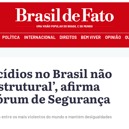
POLÍTICA
INTERNACIONAL
DIREITOS
BEM VIVER
OPINIÃO
Q
ídios no Brasil não
trutural’, afirma
órum de Segurança
ra entre os mais violentos do mundo e mantém desigualdades