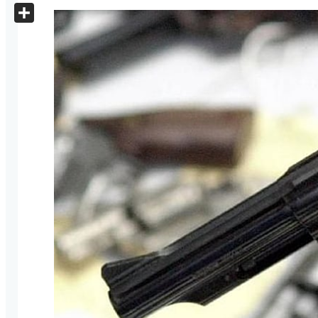
X
Share