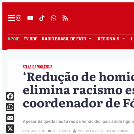
APOIE
TV BDF
RÁDIO BRASIL DE FATO
REGIONAIS
I
ATLAS DA VIOLÊNCIA
‘Redução de homic
elimina racismo es
coordenador de F
Facebook
WhatsApp
Apesar da queda nas taxas de homicídio, país ainda figu
Email
12.MAIO.2025 - 19:14
SÃO PAULO (SP)
ADELE ROBICHEZ
E
JOSÉ EDUARDO BERNARDES