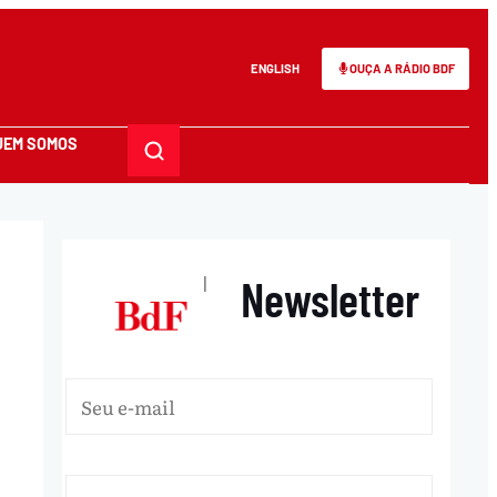
ENGLISH
OUÇA A RÁDIO BDF
UEM SOMOS
Newsletter
|