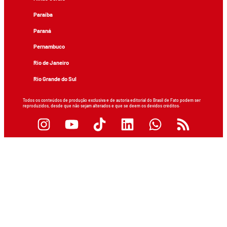
Paraíba
Paraná
Pernambuco
Rio de Janeiro
Rio Grande do Sul
Todos os conteúdos de produção exclusiva e de autoria editorial do Brasil de Fato podem ser
reproduzidos, desde que não sejam alterados e que se deem os devidos créditos.