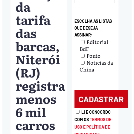
da
tarifa
ESCOLHA AS LISTAS
das
QUE DESEJA
ASSINAR:
barcas,
Editorial
BdF
Niterói
Ponto
Notícias da
(RJ)
China
registra
menos
6 mil
LI E CONCORDO
carros
COM OS
TERMOS DE
USO E POLÍTICA DE