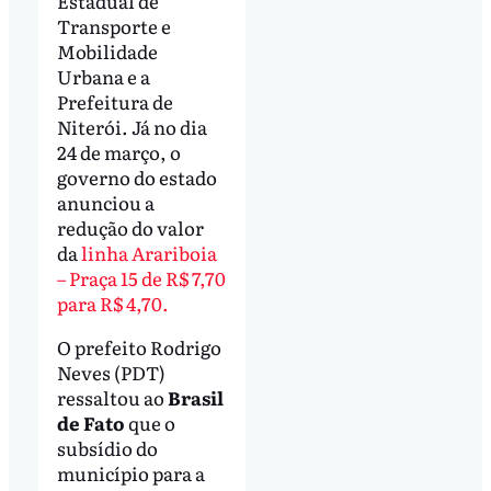
Estadual de
Transporte e
Mobilidade
Urbana e a
Prefeitura de
Niterói. Já no dia
24 de março, o
governo do estado
anunciou a
redução do valor
da
linha Arariboia
– Praça 15 de R$ 7,70
para R$ 4,70.
O prefeito Rodrigo
Neves (PDT)
ressaltou ao
Brasil
de Fato
que o
subsídio do
município para a