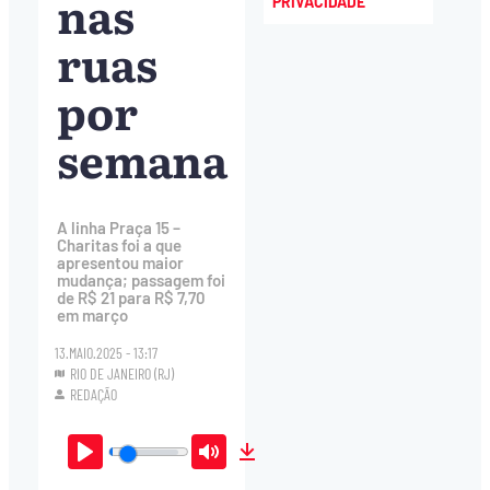
nas
PRIVACIDADE
ruas
por
semana
A linha Praça 15 –
Charitas foi a que
apresentou maior
mudança; passagem foi
de R$ 21 para R$ 7,70
em março
13.MAIO.2025 - 13:17
RIO DE JANEIRO (RJ)
REDAÇÃO
Play
Mute
Download