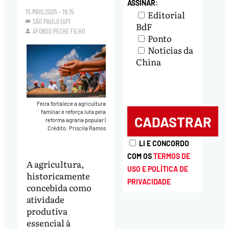
ASSINAR:
15.MAIO.2025 - 18:15
Editorial
SÃO PAULO (SP)
BdF
AFONSO PECHE FILHO
Ponto
Notícias da
China
Feira fortalece a agricultura
familiar e reforça luta pela
reforma agrária popular
|
Crédito: Priscila Ramos
LI E CONCORDO
COM OS
TERMOS DE
A agricultura,
USO E POLÍTICA DE
historicamente
PRIVACIDADE
concebida como
atividade
produtiva
essencial à