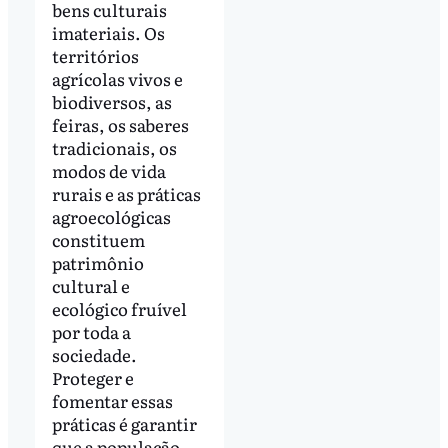
bens culturais
imateriais. Os
territórios
agrícolas vivos e
biodiversos, as
feiras, os saberes
tradicionais, os
modos de vida
rurais e as práticas
agroecológicas
constituem
patrimônio
cultural e
ecológico fruível
por toda a
sociedade.
Proteger e
fomentar essas
práticas é garantir
que a população