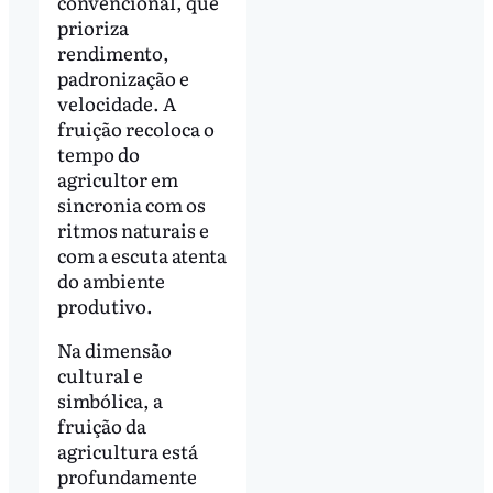
convencional, que
prioriza
rendimento,
padronização e
velocidade. A
fruição recoloca o
tempo do
agricultor em
sincronia com os
ritmos naturais e
com a escuta atenta
do ambiente
produtivo.
Na dimensão
cultural e
simbólica, a
fruição da
agricultura está
profundamente