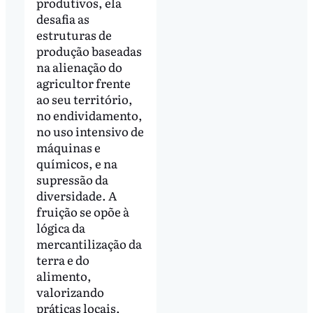
produtivos, ela
desafia as
estruturas de
produção baseadas
na alienação do
agricultor frente
ao seu território,
no endividamento,
no uso intensivo de
máquinas e
químicos, e na
supressão da
diversidade. A
fruição se opõe à
lógica da
mercantilização da
terra e do
alimento,
valorizando
práticas locais,