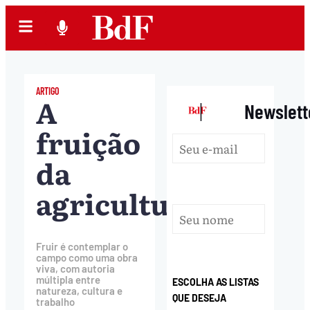
ARTIGO
A
|
Newslett
fruição
da
agricultura
Fruir é contemplar o
campo como uma obra
viva, com autoria
múltipla entre
ESCOLHA AS LISTAS
natureza, cultura e
QUE DESEJA
trabalho