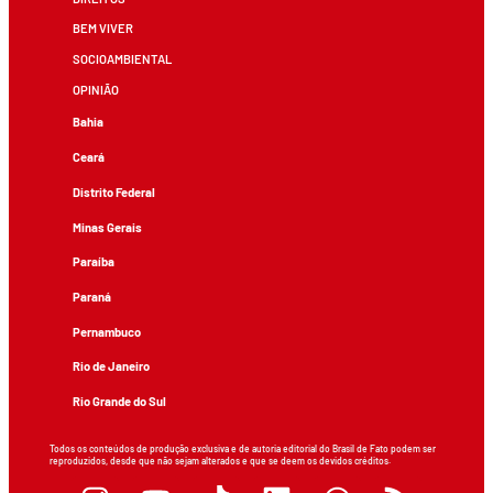
BEM VIVER
SOCIOAMBIENTAL
OPINIÃO
Bahia
Ceará
Distrito Federal
Minas Gerais
Paraíba
Paraná
Pernambuco
Rio de Janeiro
Rio Grande do Sul
Todos os conteúdos de produção exclusiva e de autoria editorial do Brasil de Fato podem ser
reproduzidos, desde que não sejam alterados e que se deem os devidos créditos.