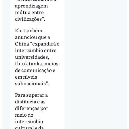
aprendizagem
mútua entre
civilizações”.
Ele também
anunciou que a
China “expandirá o
intercâmbio entre
universidades,
think tanks, meios
de comunicação e
em níveis
subnacionais”.
Para superar a
distância e as
diferenças por
meio do
intercâmbio
cultural e da