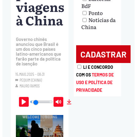
viagens
BdF
Ponto
à China
Notícias da
China
Governo chinês
anunciou que Brasil é
um dos cinco países
latino-americanos que
farão parte da política
de isenção
LI E CONCORDO
15.MAIO.2025 - 08:31
COM OS
TERMOS DE
PEQUIM (CHINA)
USO E POLÍTICA DE
MAURO RAMOS
PRIVACIDADE
Play
Mute
Download