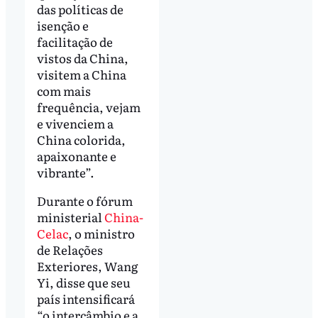
das políticas de
isenção e
facilitação de
vistos da China,
visitem a China
com mais
frequência, vejam
e vivenciem a
China colorida,
apaixonante e
vibrante”.
Durante o fórum
ministerial
China-
Celac
, o ministro
de Relações
Exteriores, Wang
Yi, disse que seu
país intensificará
“o intercâmbio e a