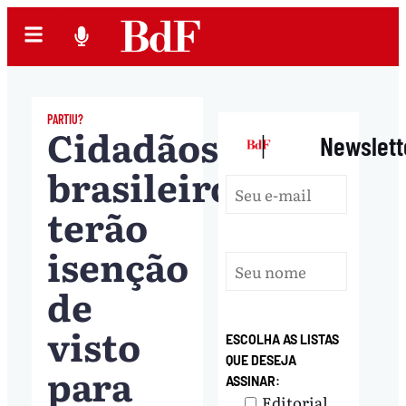
PARTIU?
Cidadãos
|
Newslett
brasileiros
terão
isenção
de
visto
ESCOLHA AS LISTAS
QUE DESEJA
para
ASSINAR:
Editorial