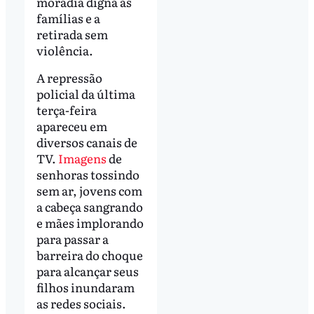
moradia digna às
famílias e a
retirada sem
violência.
A repressão
policial da última
terça-feira
apareceu em
diversos canais de
TV.
Imagens
de
senhoras tossindo
sem ar, jovens com
a cabeça sangrando
e mães implorando
para passar a
barreira do choque
para alcançar seus
filhos inundaram
as redes sociais.