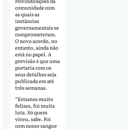
reivindicações da
comunidade com
as quais as
instâncias
governamentais se
comprometeram.
O novo acordo, no
entanto, ainda não
está no papel. A
previsão é que uma
portaria com os
seus detalhes seja
publicada em até
três semanas.
“Estamos muito
felizes, foi muita
luta. Só quem
viveu, sabe. Foi
com nosso sangue