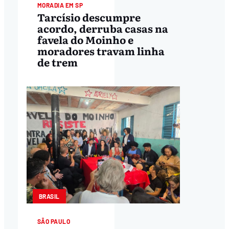
MORADIA EM SP
Tarcísio descumpre
acordo, derruba casas na
favela do Moinho e
moradores travam linha
de trem
BRASIL
SÃO PAULO