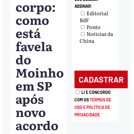
corpo:
ASSINAR:
Editorial
como
BdF
Ponto
está
Notícias da
favela
China
do
Moinho
em SP
após
LI E CONCORDO
COM OS
TERMOS DE
novo
USO E POLÍTICA DE
PRIVACIDADE
acordo