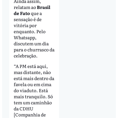
Ainda assim,
relatam ao
Brasil
de Fato
que a
sensação é de
vitória por
enquanto. Pelo
Whatsapp,
discutem um dia
para o churrasco da
celebração.
“A PM está aqui,
mas distante, não
está mais dentro da
favela ou em cima
do viaduto. Está
mais tranquilo. Só
tem um caminhão
da CDHU
[Companhia de