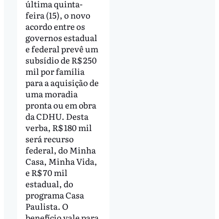
última quinta-
feira (15), o novo
acordo entre os
governos estadual
e federal prevê um
subsídio de R$ 250
mil por família
para a aquisição de
uma moradia
pronta ou em obra
da CDHU. Desta
verba, R$ 180 mil
será recurso
federal, do Minha
Casa, Minha Vida,
e R$ 70 mil
estadual, do
programa Casa
Paulista. O
benefício vale para