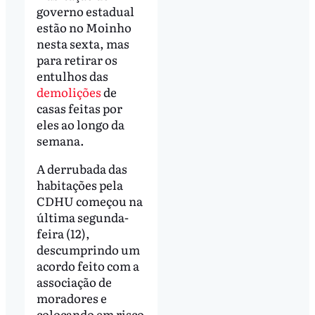
governo estadual
estão no Moinho
nesta sexta, mas
para retirar os
entulhos das
demolições
de
casas feitas por
eles ao longo da
semana.
A derrubada das
habitações pela
CDHU começou na
última segunda-
feira (12),
descumprindo um
acordo feito com a
associação de
moradores e
colocando em risco