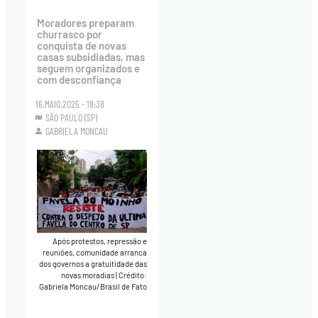
Moradores preparam
churrasco por
conquista de novas
casas subsidiadas, mas
seguem organizados e
com desconfiança
16.MAIO.2025 - 18:38
SÃO PAULO (SP)
GABRIELA MONCAU
Após protestos, repressão e
reuniões, comunidade arranca
dos governos a gratuitidade das
novas moradias
|
Crédito:
Gabriela Moncau/Brasil de Fato