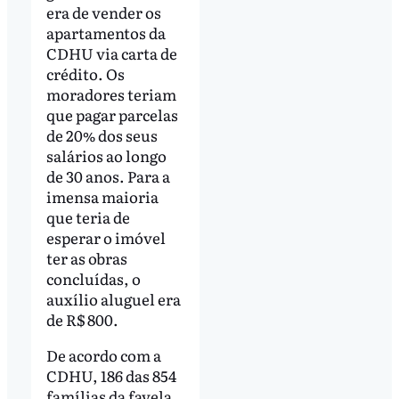
era de vender os
apartamentos da
CDHU via carta de
crédito. Os
moradores teriam
que pagar parcelas
de 20% dos seus
salários ao longo
de 30 anos. Para a
imensa maioria
que teria de
esperar o imóvel
ter as obras
concluídas, o
auxílio aluguel era
de R$ 800.
De acordo com a
CDHU, 186 das 854
famílias da favela