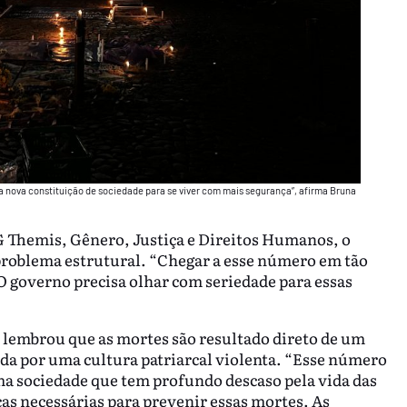
a nova constituição de sociedade para se viver com mais segurança”, afirma Bruna
G Themis, Gênero, Justiça e Direitos Humanos, o
roblema estrutural. “Chegar a esse número em tão
 governo precisa olhar com seriedade para essas
o lembrou que as mortes são resultado direto de um
da por uma cultura patriarcal violenta. “Esse número
ma sociedade que tem profundo descaso pela vida das
as necessárias para prevenir essas mortes. As