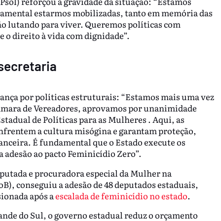
(Psol) reforçou a gravidade da situação: “Estamos
damental estarmos mobilizadas, tanto em memória das
ão lutando para viver. Queremos políticas com
e o direito à vida com dignidade”.
secretaria
rança por políticas estruturais: “Estamos mais uma vez
Câmara de Vereadores, aprovamos por unanimidade
stadual de Políticas para as Mulheres . Aqui, as
enfrentem a cultura misógina e garantam proteção,
anceira. É fundamental que o Estado execute os
ça adesão ao pacto Feminicídio Zero”.
utada e procuradora especial da Mulher na
B), conseguiu a adesão de 48 deputados estaduais,
sionada após a
escalada de feminicídio no estado
.
nde do Sul, o governo estadual reduz o orçamento