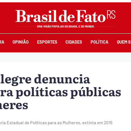
RA
OPINIÃO
ESPORTES
CIDADES
POLÍTICA
QUEM 
Alegre denuncia
ra políticas públicas
heres
ria Estadual de Políticas para as Mulheres, extinta em 2015