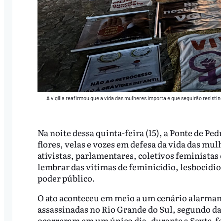
A vigília reafirmou que a vida das mulheres importa e que seguirão resisti
Na noite dessa quinta-feira (15), a Ponte de Ped
flores, velas e vozes em defesa da vida das mul
ativistas, parlamentares, coletivos feministas 
lembrar das vítimas de feminicídio, lesbocídio
poder público.
O ato aconteceu em meio a um cenário alarmant
assassinadas no Rio Grande do Sul, segundo da
ocorreram em um único dia, durante a Sexta-fei