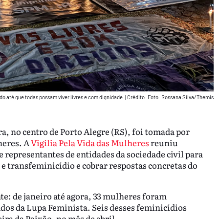
ndo até que todas possam viver livres e com dignidade.
|
Crédito: Foto: Rossana Silva/Themis
ra, no centro de Porto Alegre (RS), foi tomada por
heres. A
Vigília Pela Vida das Mulheres
reuniu
e representantes de entidades da sociedade civil para
 e transfeminicídio e cobrar respostas concretas do
e: de janeiro até agora, 33 mulheres foram
dos da Lupa Feminista. Seis desses feminicídios
ra da Paixão, no mês de abril.