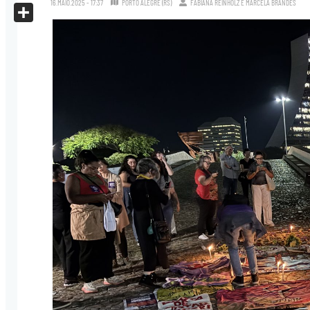
16.MAIO.2025 - 17:37
PORTO ALEGRE (RS)
FABIANA REINHOLZ
E
MARCELA BRANDES
X
Share