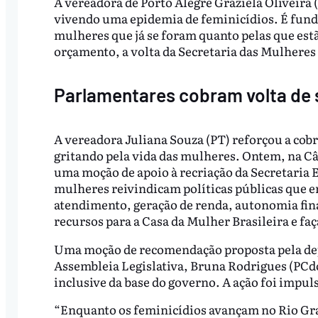
A vereadora de Porto Alegre Graziela Oliveira 
vivendo uma epidemia de feminicídios. É fun
mulheres que já se foram quanto pelas que est
orçamento, a volta da Secretaria das Mulheres 
Parlamentares cobram volta de 
A vereadora Juliana Souza (PT) reforçou a cob
gritando pela vida das mulheres. Ontem, na 
uma moção de apoio à recriação da Secretaria E
mulheres reivindicam políticas públicas que 
atendimento, geração de renda, autonomia fin
recursos para a Casa da Mulher Brasileira e fa
Uma moção de recomendação proposta pela dep
Assembleia Legislativa, Bruna Rodrigues (PCdo
inclusive da base do governo. A ação foi impul
“Enquanto os feminicídios avançam no Rio Gra