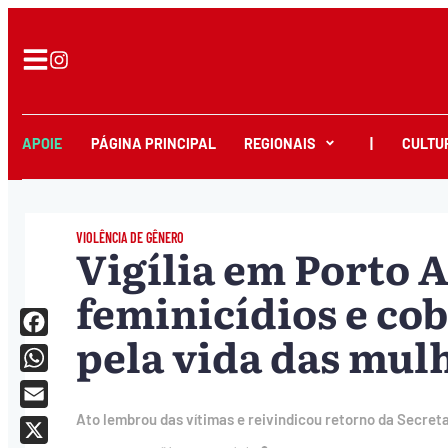
APOIE
PÁGINA PRINCIPAL
REGIONAIS
|
CULTU
VIOLÊNCIA DE GÊNERO
Vigília em Porto 
feminicídios e cob
pela vida das mul
Facebook
WhatsApp
Email
Ato lembrou das vítimas e reivindicou retorno da Secreta