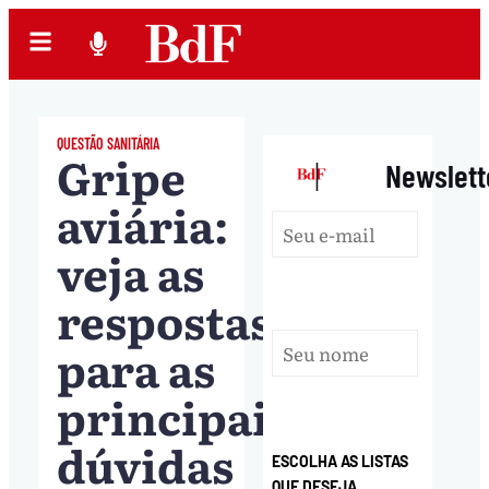
QUESTÃO SANITÁRIA
Gripe
|
Newslett
aviária:
veja as
respostas
para as
principais
dúvidas
ESCOLHA AS LISTAS
QUE DESEJA