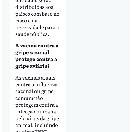
distribuídas aos
países com base no
risco e na
necessidade para a
saúde pública.
A vacina contra a
gripe sazonal
protege contra a
gripe aviária?
As vacinas atuais
contra a influenza
sazonal ou gripe
comum não
protegem contra a
infecção humana
pelo vírus da gripe
animal, incluindo
os vírus H5N1.