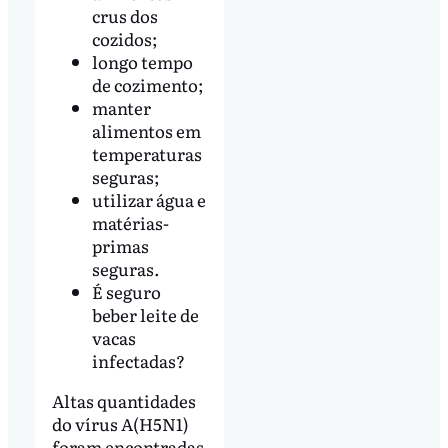
crus dos
cozidos;
longo tempo
de cozimento;
manter
alimentos em
temperaturas
seguras;
utilizar água e
matérias-
primas
seguras.
É seguro
beber leite de
vacas
infectadas?
Altas quantidades
do vírus A(H5N1)
foram encontradas