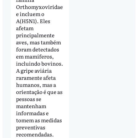
Orthomyxoviridae
e incluem o
A(H5N1). Eles
afetam
principalmente
aves, mas também
foram detectados
em mamíferos,
incluindo bovinos.
A gripe aviária
raramente afeta
humanos, mas a
orientação é que as
pessoas se
mantenham
informadas e
tomem as medidas
preventivas
recomendadas.