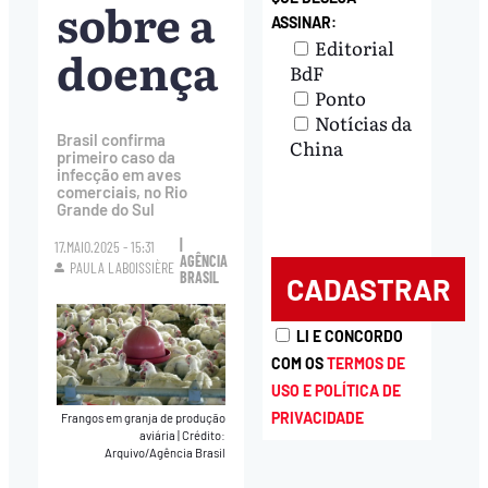
sobre a
ASSINAR:
Editorial
doença
BdF
Ponto
Notícias da
Brasil confirma
China
primeiro caso da
infecção em aves
comerciais, no Rio
Grande do Sul
|
17.MAIO.2025 - 15:31
AGÊNCIA
PAULA LABOISSIÈRE
BRASIL
LI E CONCORDO
COM OS
TERMOS DE
USO E POLÍTICA DE
PRIVACIDADE
Frangos em granja de produção
aviária
|
Crédito:
Arquivo/Agência Brasil