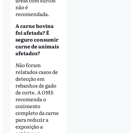
áreas com surtos
não é
recomendada.
A carne bovina
foi afetada? É
seguro consumir
carne de animais
afetados?
Não foram
relatados casos de
detecção em
rebanhos de gado
de corte. A OMS
recomenda o
cozimento
completo da carne
para reduzir a
exposição a