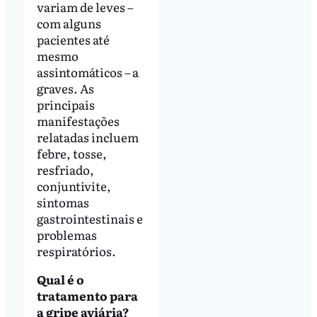
variam de leves –
com alguns
pacientes até
mesmo
assintomáticos – a
graves. As
principais
manifestações
relatadas incluem
febre, tosse,
resfriado,
conjuntivite,
sintomas
gastrointestinais e
problemas
respiratórios.
Qual é o
tratamento para
a gripe aviária?