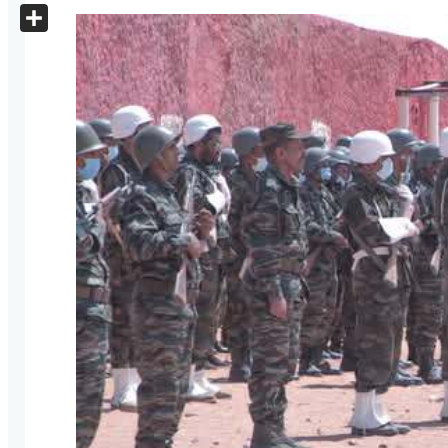
X
Share