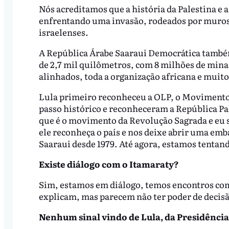
Nós acreditamos que a história da Palestina e 
enfrentando uma invasão, rodeados por muros,
israelenses.
A República Árabe Saaraui Democrática também
de 2,7 mil quilômetros, com 8 milhões de minas
alinhados, toda a organização africana e muito
Lula primeiro reconheceu a OLP, o Movimento d
passo histórico e reconheceram a República Pal
que é o movimento da Revolução Sagrada e eu 
ele reconheça o país e nos deixe abrir uma em
Saaraui desde 1979. Até agora, estamos tentan
Existe diálogo com o Itamaraty?
Sim, estamos em diálogo, temos encontros com
explicam, mas parecem não ter poder de decis
Nenhum sinal vindo de Lula, da Presidência