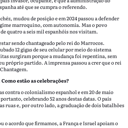
país invasor, ocupante, e que a administração do
spanha até que se cumpra o referendo.
nchéz, mudou de posição e em 2024 passou a defender
regime marroquino, com autonomia. Mas o povo
de quatro a seis mil espanhóis nos visitam.
star sendo chantageado pelo rei do Marrocos.
ubado 12 gigas de seu celular por meio do sistema
peitas surgiram porque a mudança foi repentina, sem
u próprio partido. A imprensa passou a crer que o rei
. Chantagem.
. Como estão as celebrações?
s contra o colonialismo espanhol e em 20 de maio
portanto, celebrando 52 anos destas datas. O país
s ruas e, por outro lado, a graduação de dois batalhões
 o acordo que firmamos, a França e Israel apoiam o