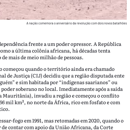
A nação comemora o aniversário da revolução com dois novos batalhões
dependência frente a um poder opressor. A República
omo a última colônia africana, há décadas tenta
 de mais de meio milhão de pessoas.
mo começou quando o território ainda era chamado
al de Justiça (CIJ) decidiu que a região disputada ente
nguém” e sim habitada por “indígenas saarianos” ou
 o poder soberano no local. Imediatamente após a saída
 Mauritânia), invadiu a região e começou o conflito
66 mil km², no norte da África, rico em fosfato e com
tico.
essar-fogo em 1991, mas retomadas em 2020, quando o
 de contar com apoio da União Africana, da Corte