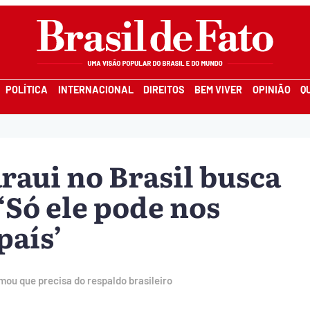
POLÍTICA
INTERNACIONAL
DIREITOS
BEM VIVER
OPINIÃO
Q
raui no Brasil busca
‘Só ele pode nos
país’
rmou que precisa do respaldo brasileiro