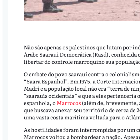
Não são apenas os palestinos que lutam por in
Árabe Saaraui Democrática (Rasd), conhecida c
libertar do controle marroquino sua população
O embate do povo saarauí contra o colonialis
“Saara Espanhol”. Em 1975, a Corte Internacion
Madri e a população local não era “terra de ni
“saarauís ocidentais” e que a eles pertenceria
espanhola, o
Marrocos
(além de, brevemente, a
que buscava anexar seu território de cerca de 2
uma vasta costa marítima voltada para o Atlân
As hostilidades foram interrompidas por um c
Marrocos voltou a bombardear a nação. Apesar