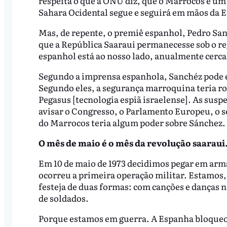
respeita o que a ONU diz, que o Marrocos é um 
Sahara Ocidental segue e seguirá em mãos da E
Mas, de repente, o premiê espanhol, Pedro Sa
que a República Saaraui permanecesse sob o 
espanhol está ao nosso lado, anualmente cerca 
Segundo a imprensa espanhola, Sanchéz pode e
Segundo eles, a segurança marroquina teria ro
Pegasus [tecnologia espiã israelense]. As sus
avisar o Congresso, o Parlamento Europeu, o se
do Marrocos teria algum poder sobre Sánchez
O mês de maio é o mês da revolução saaraui
Em 10 de maio de 1973 decidimos pegar em arma
ocorreu a primeira operação militar. Estamos, 
festeja de duas formas: com canções e danças na
de soldados.
Porque estamos em guerra. A Espanha bloqueou