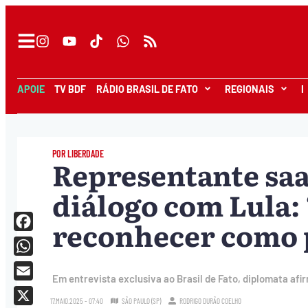
APOIE
TV BDF
RÁDIO BRASIL DE FATO
REGIONAIS
I
POR LIBERDADE
Representante saa
diálogo com Lula: 
reconhecer como 
Facebook
WhatsApp
Em entrevista exclusiva ao Brasil de Fato, diplomata afi
Email
17.MAIO.2025 - 07:40
SÃO PAULO (SP)
RODRIGO DURÃO COELHO