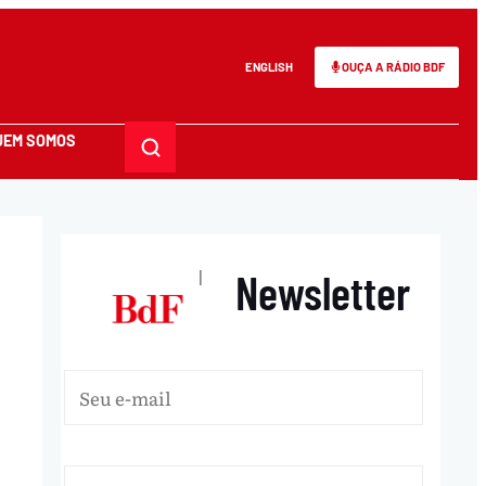
ENGLISH
OUÇA A RÁDIO BDF
UEM SOMOS
Newsletter
|