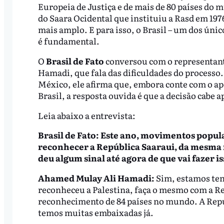
Europeia de Justiça e de mais de 80 países do 
do Saara Ocidental que instituiu a Rasd em 197
mais amplo. E para isso, o Brasil – um dos únic
é fundamental.
O
Brasil de Fato
conversou com o representant
Hamadi, que fala das dificuldades do processo.
México, ele afirma que, embora conte com o apo
Brasil, a resposta ouvida é que a decisão cabe 
Leia abaixo a entrevista:
Brasil de Fato: Este ano, movimentos popul
reconhecer a República Saaraui, da mesma 
deu algum sinal até agora de que vai fazer is
Ahamed Mulay Ali Hamadi:
Sim, estamos ten
reconheceu a Palestina, faça o mesmo com a R
reconhecimento de 84 países no mundo. A Repú
temos muitas embaixadas já.