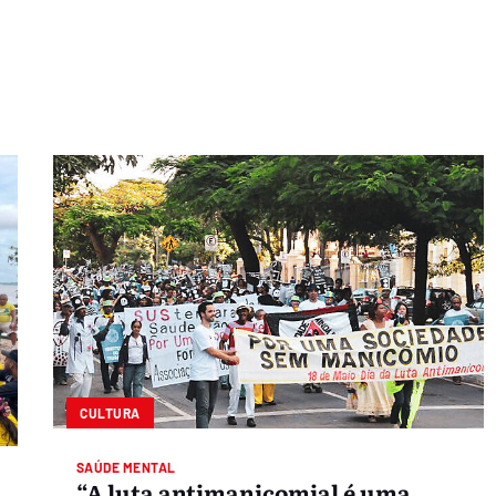
CULTURA
SAÚDE MENTAL
“A luta antimanicomial é uma