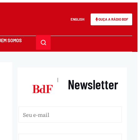
ENGLISH
OUÇA A RÁDIO BDF
UEM SOMOS
Newsletter
|