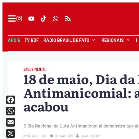
APOIE
TV BDF
RÁDIO BRASIL DE FATO
REGIONAIS
I
SAÚDE MENTAL
18 de maio, Dia da
Antimanicomial: a
acabou
Facebook
WhatsApp
O Dia Nacional da Luta Antimanicomial demonstra que ai
Email
18.MAIO.2025 - 11:00
SÃO PAULO (SP)
RAFAELLA COURY