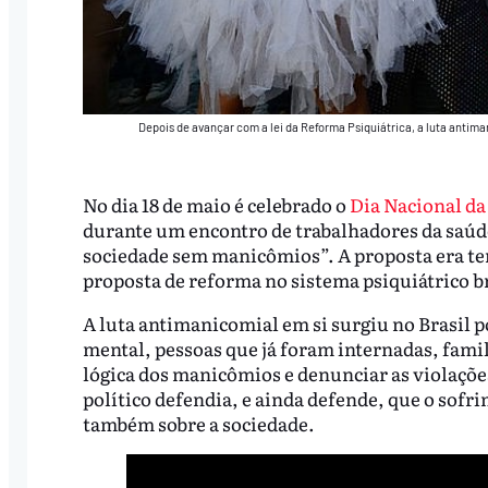
Depois de avançar com a lei da Reforma Psiquiátrica, a luta antim
No dia 18 de maio é celebrado o
Dia Nacional d
durante um encontro de trabalhadores da saúd
sociedade sem manicômios”. A proposta era ter 
proposta de reforma no sistema psiquiátrico br
A luta antimanicomial em si surgiu no Brasil p
mental, pessoas que já foram internadas, famil
lógica dos manicômios e denunciar as violaçõ
político defendia, e ainda defende, que o sofr
também sobre a sociedade.