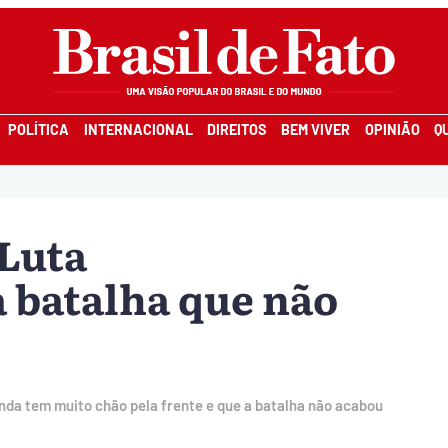
POLÍTICA
INTERNACIONAL
DIREITOS
BEM VIVER
OPINIÃO
Q
 Luta
 batalha que não
nda tem muito chão pela frente e que a batalha não acabou