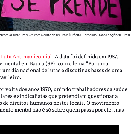
anicomial sofre um revés com o corte de recursos
|
Crédito: Fernando Frazão / Agência Brasil
a Luta Antimanicomial.
A data foi definida em 1987,
e mental em Bauru (SP), com o lema
“Por uma
um dia nacional de lutas e discutir as bases de uma
asileiro.
or volta dos anos 1970, unindo trabalhadores da saúde
iares e sindicalistas que pretendiam questionar a
es de direitos humanos nestes locais. O movimento
imento mental não é só sobre quem passa por ele, mas