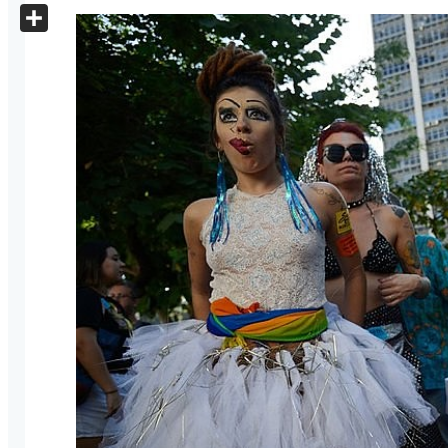
X
Share