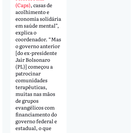
(Caps)
, casas de
acolhimento e
economia solidária
em saúde mental”,
explica o
coordenador. “Mas
o governo anterior
[do ex-presidente
Jair Bolsonaro
(PL)] começou a
patrocinar
comunidades
terapêuticas,
muitas nas mãos
de grupos
evangélicos com
financiamento do
governo federal e
estadual, o que