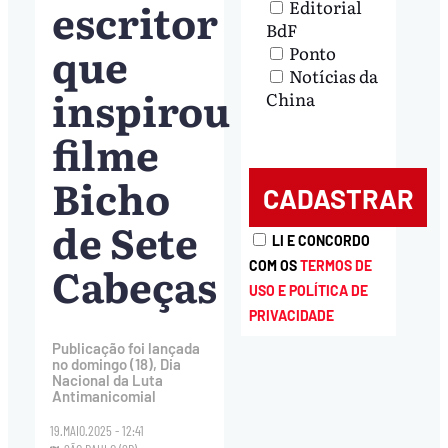
escritor
Editorial
BdF
que
Ponto
Notícias da
inspirou
China
filme
Bicho
de Sete
LI E CONCORDO
Cabeças
COM OS
TERMOS DE
USO E POLÍTICA DE
PRIVACIDADE
Publicação foi lançada
no domingo (18), Dia
Nacional da Luta
Antimanicomial
19.MAIO.2025 - 12:41