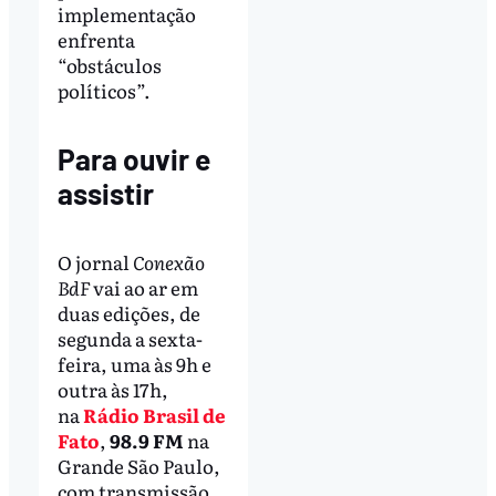
implementação
enfrenta
“obstáculos
políticos”.
Para ouvir e
assistir
O jornal
Conexão
BdF
vai ao ar em
duas edições, de
segunda a sexta-
feira, uma às 9h e
outra às 17h,
na
Rádio Brasil de
Fato
,
98.9 FM
na
Grande São Paulo,
com transmissão