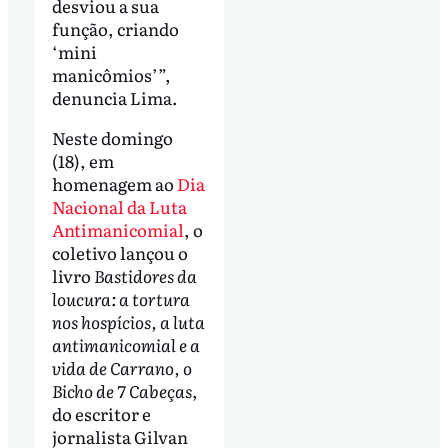
desviou a sua
função, criando
‘mini
manicômios’”,
denuncia Lima.
Neste domingo
(18), em
homenagem ao
Dia
Nacional da Luta
Antimanicomial
, o
coletivo lançou o
livro
Bastidores da
loucura: a tortura
nos hospícios, a luta
antimanicomial e a
vida de Carrano, o
Bicho de 7 Cabeças
,
do escritor e
jornalista Gilvan