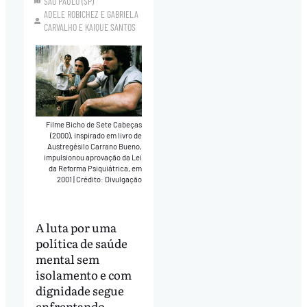
SÃO PAULO (SP)
ADELE ROBICHEZ
E
GABRIELA
CARVALHO
E
KAIQUE SANTOS
Filme Bicho de Sete Cabeças
(2000), inspirado em livro de
Austregésilo Carrano Bueno,
impulsionou aprovação da Lei
da Reforma Psiquiátrica, em
2001
|
Crédito: Divulgação
A luta por uma
política de saúde
mental sem
isolamento e com
dignidade segue
enfrentando