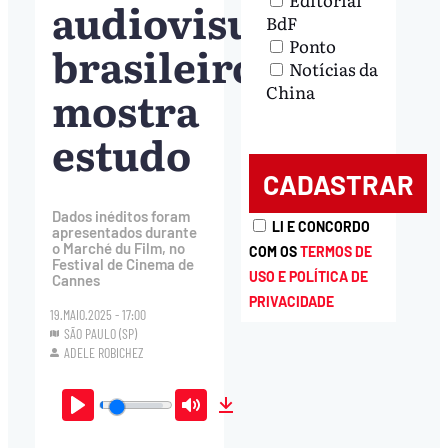
audiovisual
BdF
Ponto
brasileiro,
Notícias da
mostra
China
estudo
Dados inéditos foram
LI E CONCORDO
apresentados durante
o Marché du Film, no
COM OS
TERMOS DE
Festival de Cinema de
USO E POLÍTICA DE
Cannes
PRIVACIDADE
19.MAIO.2025 - 17:00
SÃO PAULO (SP)
ADELE ROBICHEZ
Play
Mute
Download