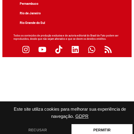
Pernambuco
Rio de Janeiro
Rio Grande do Sul
Todos os conteúdos de produção exclusiva e de autoria editorial do Brasil de Fato podem ser
reproduzidos, desde que não sejam alterados e que se deem os devidos créditos.
Este site utiliza cookies para melhorar sua experiência de
navegação.
GDPR
RECUSAR
PERMITIR