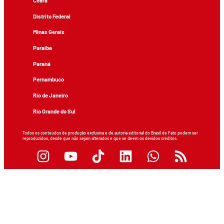
Ceará
Distrito Federal
Minas Gerais
Paraíba
Paraná
Pernambuco
Rio de Janeiro
Rio Grande do Sul
Todos os conteúdos de produção exclusiva e de autoria editorial do Brasil de Fato podem ser
reproduzidos, desde que não sejam alterados e que se deem os devidos créditos.