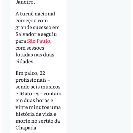
Janeiro.
A turnê nacional
começou com
grande sucesso em
Salvador e seguiu
para
São Paulo
,
com sessões
lotadas nas duas
cidades.
Em palco, 22
profissionais –
sendo seis músicos
e 16 atores – contam
em duas horas e
vinte minutos uma
história de vida e
morte no sertão da
Chapada