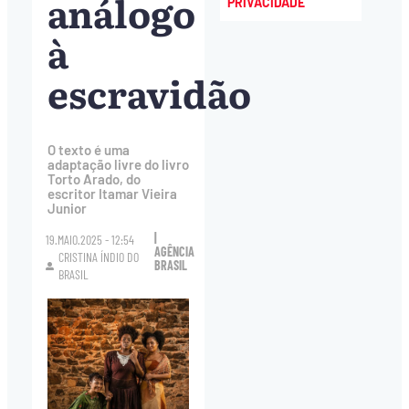
análogo
PRIVACIDADE
à
escravidão
O texto é uma
adaptação livre do livro
Torto Arado, do
escritor Itamar Vieira
Junior
|
19.MAIO.2025 - 12:54
AGÊNCIA
CRISTINA ÍNDIO DO
BRASIL
BRASIL