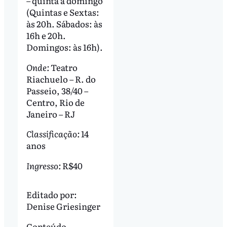
– quinta a domingo
(Quintas e Sextas:
às 20h. Sábados: às
16h e 20h.
Domingos: às 16h).
Onde:
Teatro
Riachuelo – R. do
Passeio, 38/40 –
Centro, Rio de
Janeiro – RJ
Classificação:
14
anos
Ingresso:
R$40
Editado por:
Denise Griesinger
Conteúdo