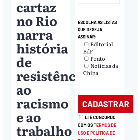
cartaz
no Rio
ESCOLHA AS LISTAS
narra
QUE DESEJA
ASSINAR:
história
Editorial
BdF
de
Ponto
Notícias da
resistência
China
ao
racismo
e ao
LI E CONCORDO
trabalho
COM OS
TERMOS DE
USO E POLÍTICA DE