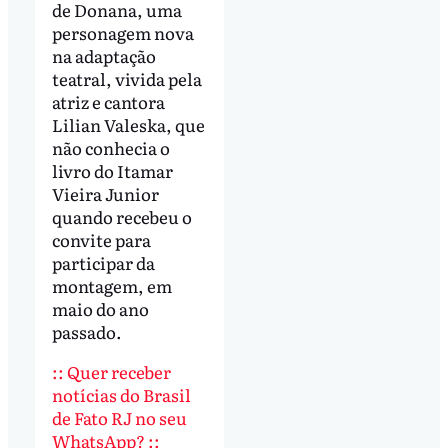
de Donana, uma
personagem nova
na adaptação
teatral, vivida pela
atriz e cantora
Lilian Valeska, que
não conhecia o
livro do Itamar
Vieira Junior
quando recebeu o
convite para
participar da
montagem, em
maio do ano
passado.
:: Quer receber
notícias do Brasil
de Fato RJ no seu
WhatsApp? ::