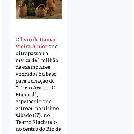
O
livro de Itamar
Vieira Junior
que
ultrapassou a
marca de 1 milhão
de exemplares
vendidos é a base
para a criação de
“Torto Arado – O
Musical”,
espetáculo que
estreou no último
sábado (17), no
Teatro Riachuelo
no centro do Rio de