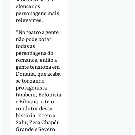
elencar os
personagens mais
relevantes.
“No teatro a gente
não pode botar
todas as
personagens do
romance, então a
gente tensiona em
Donana, que acaba
se tornando
protagonista
também, Belonisia
e Bibiana, o trio
condutor dessa
história. E tem a
Salu, Zeca Chapéu
Grande e Severo,