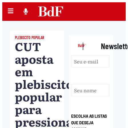
PLEBISCITO POPULAR
CUT
|
Newslett
aposta
em
plebiscito
popular
para
pressionar
ESCOLHA AS LISTAS
QUE DESEJA