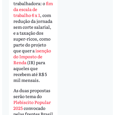
trabalhadora: o
fim
da escala de
trabalho 6 x 1
, com
redução da jornada
sem corte salarial,
e a taxação dos
super-ricos, como
parte do projeto
que quer a
isenção
do Imposto de
Renda
(IR) para
aqueles que
recebem até R$ 5
mil mensais.
As duas propostas
serão tema do
Plebiscito Popular
2025
convocado
pelas frentes Brasil