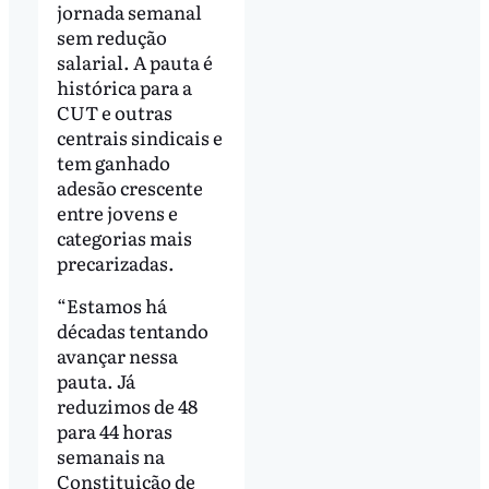
jornada semanal
sem redução
salarial. A pauta é
histórica para a
CUT e outras
centrais sindicais e
tem ganhado
adesão crescente
entre jovens e
categorias mais
precarizadas.
“Estamos há
décadas tentando
avançar nessa
pauta. Já
reduzimos de 48
para 44 horas
semanais na
Constituição de