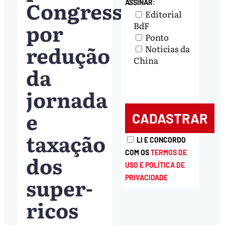
Congresso
ASSINAR:
Editorial
por
BdF
Ponto
redução
Notícias da
China
da
jornada
e
taxação
LI E CONCORDO
COM OS
TERMOS DE
dos
USO E POLÍTICA DE
super-
PRIVACIDADE
ricos