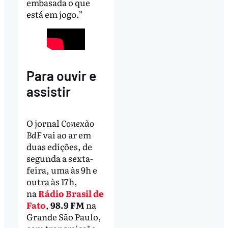
embasada o que
está em jogo.”
Para ouvir e
assistir
O jornal
Conexão
BdF
vai ao ar em
duas edições, de
segunda a sexta-
feira, uma às 9h e
outra às 17h,
na
Rádio Brasil de
Fato
,
98.9 FM
na
Grande São Paulo,