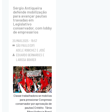
Sérgio Antiqueira
defende mobilização
para avançar pautas
travadas em
Legislativo
conservador, com lobby
de empresários
20.MAIO.2025 - 19:57
SÃO PAULO (SP)
ADELE ROBICHEZ
E
JOSÉ
EDUARDO BERNARDES
E
LARISSA BOHRER
Classe trabalhadora se mobiliza
para pressionar Congresso
conservador por aprovação de
pautas
|
Crédito: Tânia
Rêgo/Agência Brasil