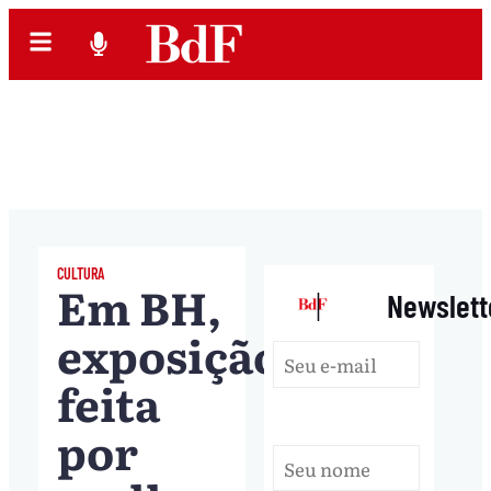
CULTURA
Em BH,
|
Newslett
exposição
feita
por