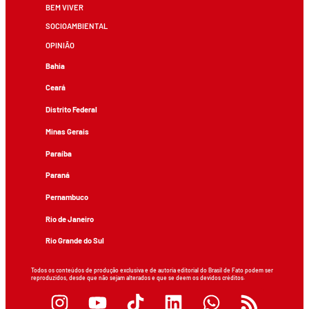
BEM VIVER
SOCIOAMBIENTAL
OPINIÃO
Bahia
Ceará
Distrito Federal
Minas Gerais
Paraíba
Paraná
Pernambuco
Rio de Janeiro
Rio Grande do Sul
Todos os conteúdos de produção exclusiva e de autoria editorial do Brasil de Fato podem ser
reproduzidos, desde que não sejam alterados e que se deem os devidos créditos.