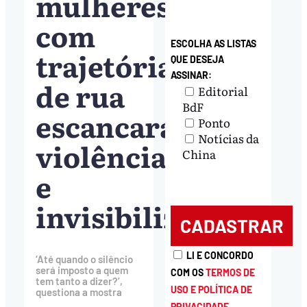
mulheres
com
ESCOLHA AS LISTAS
trajetória
QUE DESEJA
ASSINAR:
de rua
Editorial
BdF
escancara
Ponto
Notícias da
violência
China
e
invisibilização
LI E CONCORDO
‘Até quando o silêncio
será imposto a quem
COM OS
TERMOS DE
tem tanto a dizer?’,
USO E POLÍTICA DE
questiona a mostra
PRIVACIDADE