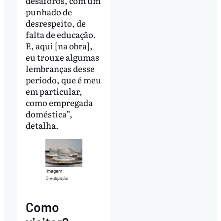
desaforos, com um
punhado de
desrespeito, de
falta de educação.
E, aqui [na obra],
eu trouxe algumas
lembranças desse
período, que é meu
em particular,
como empregada
doméstica”,
detalha.
Imagem:
Divulgação
Como