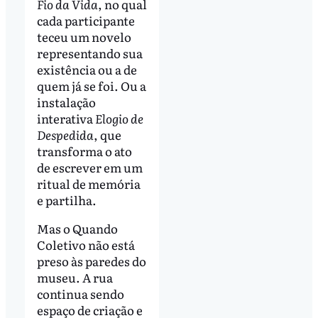
Fio da Vida
, no qual
cada participante
teceu um novelo
representando sua
existência ou a de
quem já se foi. Ou a
instalação
interativa
Elogio de
Despedida
, que
transforma o ato
de escrever em um
ritual de memória
e partilha.
Mas o Quando
Coletivo não está
preso às paredes do
museu. A rua
continua sendo
espaço de criação e