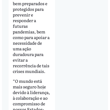
bem preparados e
protegidos para
prevenir e
responder a
futuras
pandemias, bem
como para apoiar a
necessidade de
uma ação
duradoura para
evitar a
recorrência de tais
crises mundiais.
“O mundo está
mais seguro hoje
devido à liderança,
à colaboração e ao
compromisso de
nossos Estados-