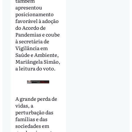
também
apresentou
posicionamento
favorável à adoção
do Acordo de
Pandemias e coube
à secretária de
Vigilância em
Saúde e Ambiente,
Mariângela Simão,
a leitura do voto.
A grande perda de
vidas, a
perturbação das
famílias e das
sociedades em