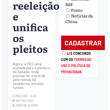
reeleição
BdF
Ponto
e
Notícias da
China
unifica
os
pleitos
LI E CONCORDO
COM OS
TERMOS DE
Agora, a PEC será
USO E POLÍTICA DE
enviada para o plenário
do Senado, onde
PRIVACIDADE
precisa ter o aval de
pelo menos 49
senadores, em dois
turnos
21.MAIO.2025 - 14:00
SÃO PAULO (SP)
CAROLINE OLIVEIRA