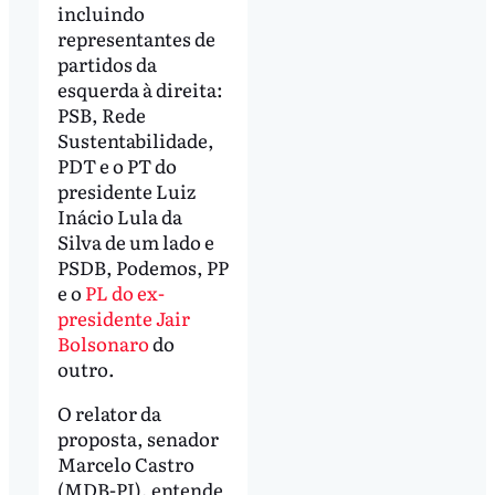
incluindo
representantes de
partidos da
esquerda à direita:
PSB, Rede
Sustentabilidade,
PDT e o PT do
presidente Luiz
Inácio Lula da
Silva de um lado e
PSDB, Podemos, PP
e o
PL do ex-
presidente Jair
Bolsonaro
do
outro.
O relator da
proposta, senador
Marcelo Castro
(MDB-PI), entende