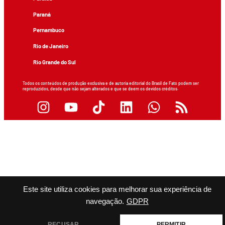
Paraná
Pernambuco
Rio de Janeiro
Rio Grande do Sul
Todos os conteúdos de produção exclusiva e de autoria editorial do Brasil de Fato podem ser
reproduzidos, desde que não sejam alterados e que se deem os devidos créditos.
Este site utiliza cookies para melhorar sua experiência de
navegação.
GDPR
RECUSAR
PERMITIR