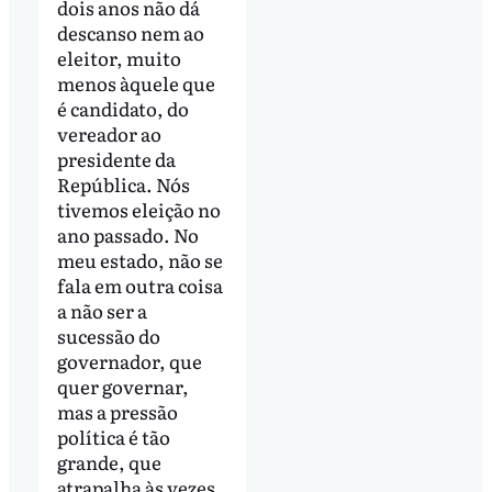
dois anos não dá
descanso nem ao
eleitor, muito
menos àquele que
é candidato, do
vereador ao
presidente da
República. Nós
tivemos eleição no
ano passado. No
meu estado, não se
fala em outra coisa
a não ser a
sucessão do
governador, que
quer governar,
mas a pressão
política é tão
grande, que
atrapalha às vezes