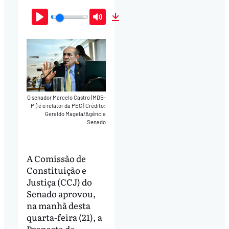
Play
Mute
Download
O senador Marcelo Castro (MDB-
PI) é o relator da PEC
|
Crédito:
Geraldo Magela/Agência
Senado
A Comissão de
Constituição e
Justiça (CCJ) do
Senado aprovou,
na manhã desta
quarta-feira (21), a
Proposta de