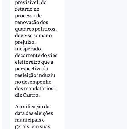
previsível, do
retardo no
processo de
renovação dos
quadros políticos,
deve-se somar o
prejuízo,
inesperado,
decorrente do viés
eleitoreiro que a
perspectiva da
reeleição induziu
no desempenho
dos mandatários”,
diz Castro.
A unificação da
data das eleições
municipais e
gerais, em suas