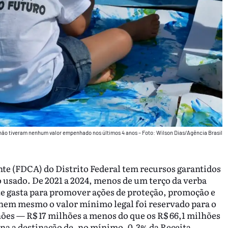
 não tiveram nenhum valor empenhado nos últimos 4 anos – Foto: Wilson Dias/Agência Brasil
nte (FDCA) do Distrito Federal tem recursos garantidos
o usado. De 2021 a 2024, menos de um terço da verba
te gasta para promover ações de proteção, promoção e
 nem mesmo o valor mínimo legal foi reservado para o
hões — R$ 17 milhões a menos do que os R$ 66,1 milhões
ina a destinação de, no mínimo, 0,3% da Receita