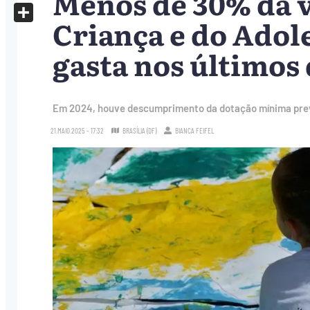
Menos de 30% da 
X
Criança e do Adol
Share
gasta nos últimos
Em 2024, houve descumprimento da dotação mínima previs
21.MAIO.2025 - 17:32
BRASÍLIA (DF)
BIANCA FEIFEL