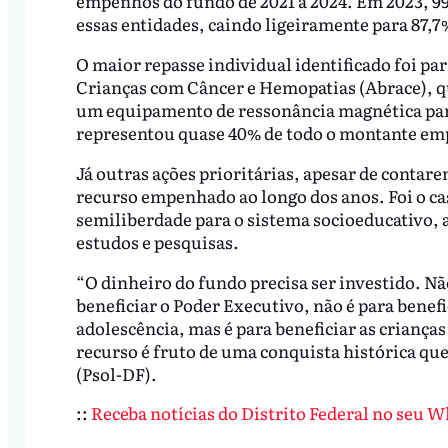
empenhos do fundo de 2021 a 2024. Em 2023, 9
essas entidades, caindo ligeiramente para 87,7
O maior repasse individual identificado foi par
Crianças com Câncer e Hemopatias (Abrace), qu
um equipamento de ressonância magnética para 
representou quase 40% de todo o montante em
Já outras ações prioritárias, apesar de cont
recurso empenhado ao longo dos anos. Foi o ca
semiliberdade para o sistema socioeducativo, a
estudos e pesquisas.
“O dinheiro do fundo precisa ser investido. Não 
beneficiar o Poder Executivo, não é para benef
adolescência, mas é para beneficiar as crianças
recurso é fruto de uma conquista histórica que
(Psol-DF).
::
Receba notícias do Distrito Federal no seu 