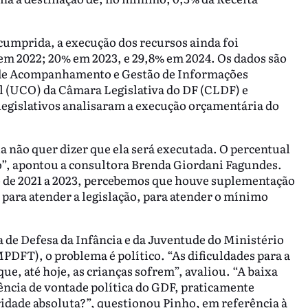
umprida, a execução dos recursos ainda foi
em 2022; 20% em 2023, e 29,8% em 2024. Os dados são
 de Acompanhamento e Gestão de Informações
l (UCO) da Câmara Legislativa do DF (CLDF) e
 legislativos analisaram a execução orçamentária do
a não quer dizer que ela será executada. O percentual
”, apontou a consultora Brenda Giordani Fagundes.
o de 2021 a 2023, percebemos que houve suplementação
para atender a legislação, para atender o mínimo
de Defesa da Infância e da Juventude do Ministério
MPDFT), o problema é político. “As dificuldades para a
e, até hoje, as crianças sofrem”, avaliou. “A baixa
ncia de vontade política do GDF, praticamente
ridade absoluta?”, questionou Pinho, em referência à