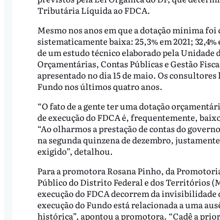
Tributária Líquida ao FDCA.
Mesmo nos anos em que a dotação mínima foi c
sistematicamente baixa: 25,3% em 2021; 32,4% 
de um estudo técnico elaborado pela Unidade
Orçamentárias, Contas Públicas e Gestão Fisca
apresentado no dia 15 de maio. Os consultores
Fundo nos últimos quatro anos.
“O fato de a gente ter uma dotação orçamentári
de execução do FDCA é, frequentemente, baixo
“Ao olharmos a prestação de contas do govern
na segunda quinzena de dezembro, justamente 
exigido”, detalhou.
Para a promotora Rosana Pinho, da Promotoria 
Público do Distrito Federal e dos Territórios (
execução do FDCA decorrem da invisibilidade qu
execução do Fundo está relacionada a uma ausê
histórica”, apontou a promotora. “Cadê a prio