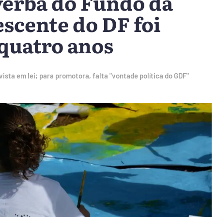
verba do Fundo da
escente do DF foi
 quatro anos
ta em lei; para promotora, falta "vontade política do GDF"