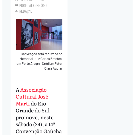
PORTO ALEGRE (RS)
REDAÇÃO
Convenção será realizada no
Memorial Luiz Carlos Prestes,
em Porto Alegre
|
Crédito: Foto:
Clara Aguiar
A
Associação
Cultural José
Marti
do Rio
Grande do Sul
promove, neste
sábado (24), a 14ª
Convenção Gaúcha