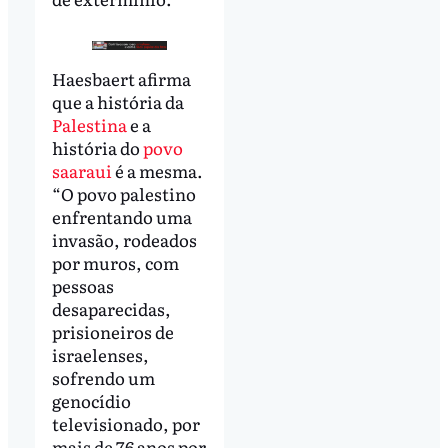
Haesbaert afirma
que a história da
Palestina
e a
história do
povo
saaraui
é a mesma.
“O povo palestino
enfrentando uma
invasão, rodeados
por muros, com
pessoas
desaparecidas,
prisioneiros de
israelenses,
sofrendo um
genocídio
televisionado, por
mais de 76 anos por