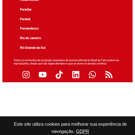
Paraíba
Paraná
Pernambuco
Rio de Janeiro
Rio Grande do Sul
Todos os conteúdos de produção exclusiva e de autoria editorial do Brasil de Fato podem ser
reproduzidos, desde que não sejam alterados e que se deem os devidos créditos.
Este site utiliza cookies para melhorar sua experiência de
navegação.
GDPR