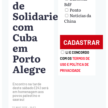
de
BdF
Ponto
Solidariedade
Notícias da
China
com
Cuba
em
LI E CONCORDO
Porto
COM OS
TERMOS DE
Alegre
USO E POLÍTICA DE
PRIVACIDADE
Encontro na tarde
deste sábado (24) será
em homenagem aos
povos palestino e
saaraui
22.MAIO.2025 - 16:52