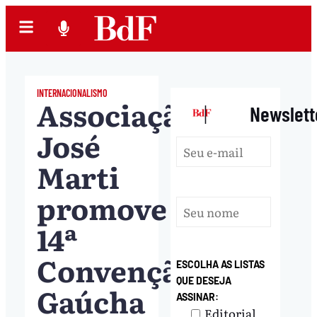
INTERNACIONALISMO
Associação
|
Newslett
José
Marti
promove
14ª
Convenção
ESCOLHA AS LISTAS
QUE DESEJA
Gaúcha
ASSINAR:
Editorial