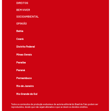
DIREITOS
BEM VIVER
SOCIOAMBIENTAL
OPINIÃO
Bahia
Ceará
Distrito Federal
Minas Gerais
Paraíba
Paraná
Pernambuco
Rio de Janeiro
Rio Grande do Sul
Todos os conteúdos de produção exclusiva e de autoria editorial do Brasil de Fato podem ser
reproduzidos, desde que não sejam alterados e que se deem os devidos créditos.