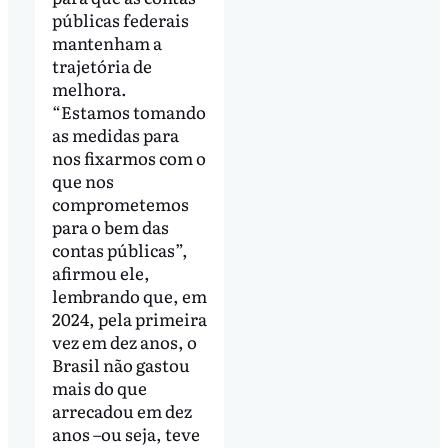
públicas federais
mantenham a
trajetória de
melhora.
“Estamos tomando
as medidas para
nos fixarmos com o
que nos
comprometemos
para o bem das
contas públicas”,
afirmou ele,
lembrando que, em
2024, pela primeira
vez em dez anos, o
Brasil não gastou
mais do que
arrecadou em dez
anos –ou seja, teve