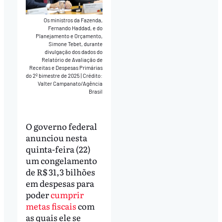
Os ministros da Fazenda,
Fernando Haddad, e do
Planejamento e Orçamento,
Simone Tebet, durante
divulgação dos dados do
Relatório de Avaliação de
Receitas e Despesas Primárias
do 2º bimestre de 2025
|
Crédito:
Valter Campanato/Agência
Brasil
O governo federal
anunciou nesta
quinta-feira (22)
um congelamento
de R$ 31,3 bilhões
em despesas para
poder
cumprir
metas fiscais
com
as quais ele se