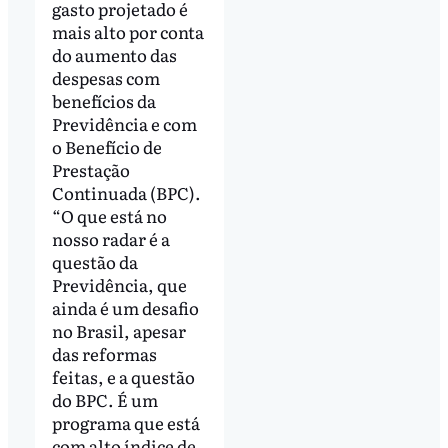
gasto projetado é
mais alto por conta
do aumento das
despesas com
benefícios da
Previdência e com
o Benefício de
Prestação
Continuada (BPC).
“O que está no
nosso radar é a
questão da
Previdência, que
ainda é um desafio
no Brasil, apesar
das reformas
feitas, e a questão
do BPC. É um
programa que está
com alto índice de