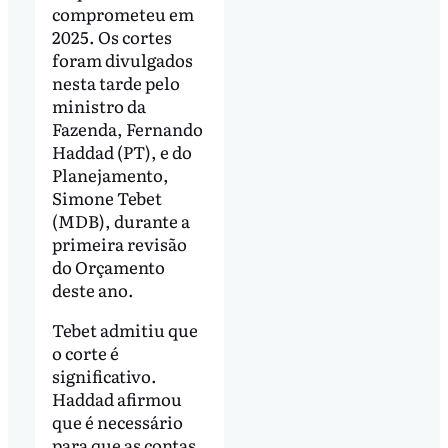
comprometeu em
2025. Os cortes
foram divulgados
nesta tarde pelo
ministro da
Fazenda, Fernando
Haddad (PT), e do
Planejamento,
Simone Tebet
(MDB), durante a
primeira revisão
do Orçamento
deste ano.
Tebet admitiu que
o corte é
significativo.
Haddad afirmou
que é necessário
para que as contas