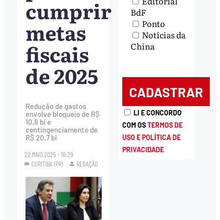
Editorial
cumprir
BdF
metas
Ponto
Notícias da
fiscais
China
de 2025
Redução de gastos
LI E CONCORDO
envolve bloqueio de R$
10,6 bi e
COM OS
TERMOS DE
contingenciamento de
R$ 20,7 bi
USO E POLÍTICA DE
PRIVACIDADE
22.MAIO.2025 - 16:29
CURITIBA (PR)
REDAÇÃO