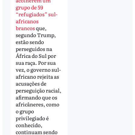
acolherem um
grupo de 59
“refugiados” sul-
africanos
brancos
que,
segundo Trump,
estão sendo
perseguidos na
África do Sul por
sua raça. Por sua
vez, o governo sul-
africano rejeita as
acusações de
perseguição racial,
afirmando que os
africâneres, como
o grupo
privilegiado é
conhecido,
continuam sendo