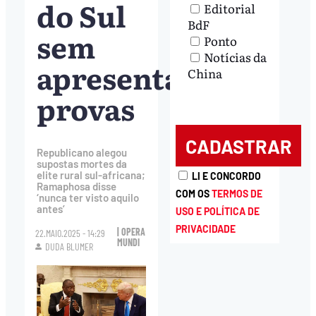
do Sul
Editorial
BdF
sem
Ponto
Notícias da
apresentar
China
provas
Republicano alegou
supostas mortes da
elite rural sul-africana;
LI E CONCORDO
Ramaphosa disse
COM OS
TERMOS DE
‘nunca ter visto aquilo
antes’
USO E POLÍTICA DE
PRIVACIDADE
| OPERA
22.MAIO.2025 - 14:29
MUNDI
DUDA BLUMER