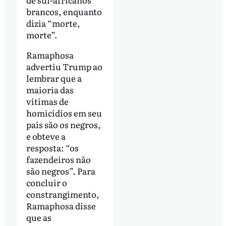
brancos, enquanto
dizia “morte,
morte”.
Ramaphosa
advertiu Trump ao
lembrar que a
maioria das
vítimas de
homicídios em seu
país são os negros,
e obteve a
resposta: “os
fazendeiros não
são negros”. Para
concluir o
constrangimento,
Ramaphosa disse
que as