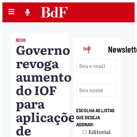
RECUO
Governo
|
Newslett
revoga
aumento
do IOF
para
aplicações
ESCOLHA AS LISTAS
QUE DESEJA
de
ASSINAR:
Editorial