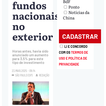
fundos
BdF
Ponto
nacionais
Notícias da
China
no
exterior
LI E CONCORDO
Horas antes, havia sido
COM OS
TERMOS DE
anunciado um aumento
USO E POLÍTICA DE
para 3,5% para este
tipo de investimento
PRIVACIDADE
23.MAIO.2025 - 09:14
SÃO PAULO (SP)
REDAÇÃO