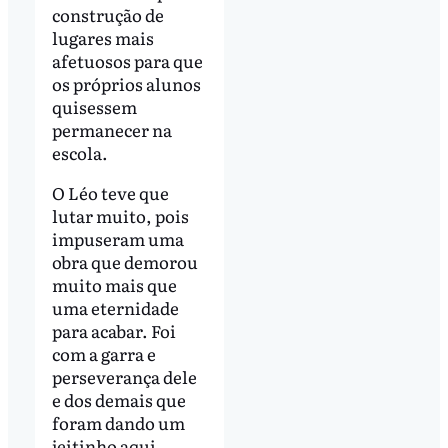
construção de
lugares mais
afetuosos para que
os próprios alunos
quisessem
permanecer na
escola.
O Léo teve que
lutar muito, pois
impuseram uma
obra que demorou
muito mais que
uma eternidade
para acabar. Foi
com a garra e
perseverança dele
e dos demais que
foram dando um
jeitinho aqui,