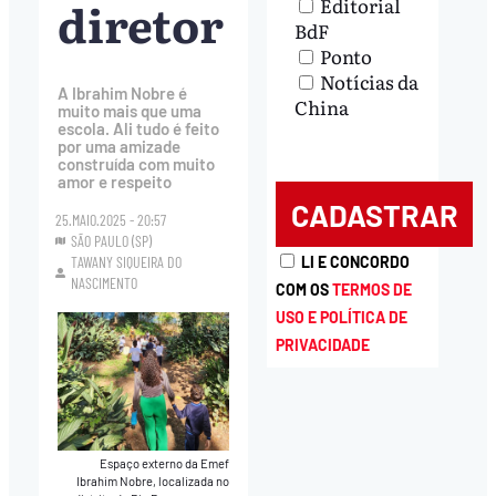
diretor
Editorial
BdF
Ponto
Notícias da
A Ibrahim Nobre é
China
muito mais que uma
escola. Ali tudo é feito
por uma amizade
construída com muito
amor e respeito
25.MAIO.2025 - 20:57
SÃO PAULO (SP)
TAWANY SIQUEIRA DO
LI E CONCORDO
NASCIMENTO
COM OS
TERMOS DE
USO E POLÍTICA DE
PRIVACIDADE
Espaço externo da Emef
Ibrahim Nobre, localizada no