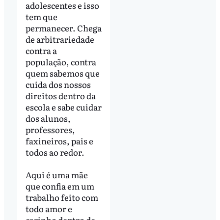
adolescentes e isso
tem que
permanecer. Chega
de arbitrariedade
contra a
população, contra
quem sabemos que
cuida dos nossos
direitos dentro da
escola e sabe cuidar
dos alunos,
professores,
faxineiros, pais e
todos ao redor.
Aqui é uma mãe
que confia em um
trabalho feito com
todo amor e
carinho dentro de