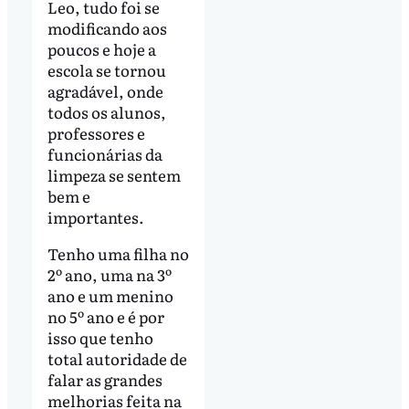
Leo, tudo foi se
modificando aos
poucos e hoje a
escola se tornou
agradável, onde
todos os alunos,
professores e
funcionárias da
limpeza se sentem
bem e
importantes.
Tenho uma filha no
2º ano, uma na 3º
ano e um menino
no 5º ano e é por
isso que tenho
total autoridade de
falar as grandes
melhorias feita na