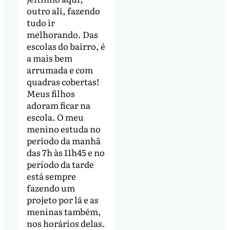
outro ali, fazendo
tudo ir
melhorando. Das
escolas do bairro, é
a mais bem
arrumada e com
quadras cobertas!
Meus filhos
adoram ficar na
escola. O meu
menino estuda no
período da manhã
das 7h às 11h45 e no
período da tarde
está sempre
fazendo um
projeto por lá e as
meninas também,
nos horários delas.