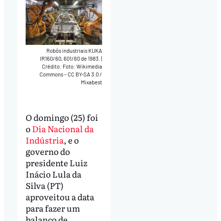
Robôs industriais KUKA
IR160/60, 601/60 de 1983.
|
Crédito: Foto: Wikimedia
Commons – CC BY-SA 3.0 /
Mixabest
O domingo (25) foi
o
Dia Nacional da
Indústria
, e o
governo do
presidente Luiz
Inácio Lula da
Silva (PT)
aproveitou a data
para fazer um
balanço de