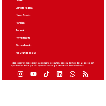
Ceará
Distrito Federal
Minas Gerais
Paraíba
Paraná
Pernambuco
Rio de Janeiro
Rio Grande do Sul
Todos os conteúdos de produção exclusiva e de autoria editorial do Brasil de Fato podem ser
reproduzidos, desde que não sejam alterados e que se deem os devidos créditos.