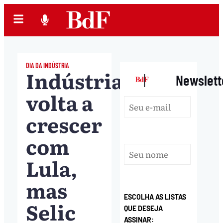
DIA DA INDÚSTRIA
Indústria
|
Newslett
volta a
crescer
com
Lula,
mas
ESCOLHA AS LISTAS
Selic
QUE DESEJA
ASSINAR: