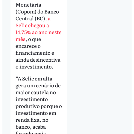
Monetária
(Copom) do Banco
Central (BC),
a
Selic chegou a
14,75% ao ano neste
mês
, o que
encarece o
financiamento e
ainda desincentiva
o investimento.
“A Selic em alta
gera um cenário de
maior cautela no
investimento
produtivo porque o
investimento em
renda fixa, no
banco, acaba
ficando mais