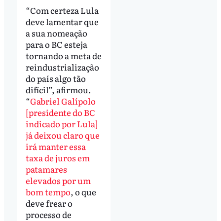
“Com certeza Lula
deve lamentar que
a sua nomeação
para o BC esteja
tornando a meta de
reindustrialização
do país algo tão
difícil”, afirmou.
“
Gabriel Galípolo
[presidente do BC
indicado por Lula]
já deixou claro que
irá manter essa
taxa de juros em
patamares
elevados por um
bom tempo
, o que
deve frear o
processo de