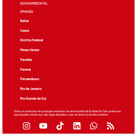
SOCIOAMBIENTAL
OPINIÃO
Bahia
Ceará
Distrito Federal
Minas Gerais
Paraíba
Paraná
Pernambuco
Rio de Janeiro
Rio Grande do Sul
Todos os conteúdos de produção exclusiva e de autoria editorial do Brasil de Fato podem ser
reproduzidos, desde que não sejam alterados e que se deem os devidos créditos.