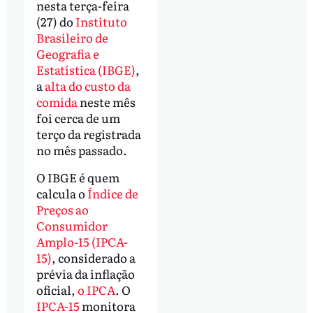
nesta terça-feira
(27) do
Instituto
Brasileiro de
Geografia e
Estatística (IBGE)
,
a
alta do custo da
comida
neste mês
foi cerca de um
terço da registrada
no mês passado.
O IBGE é quem
calcula o
Índice de
Preços ao
Consumidor
Amplo-15 (IPCA-
15)
, considerado a
prévia da inflação
oficial,
o IPCA
. O
IPCA-15
monitora