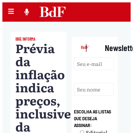
IBGE INFORMA
Prévia
|
Newslett
da
inflação
indica
preços,
inclusive
ESCOLHA AS LISTAS
QUE DESEJA
da
ASSINAR:
Editorial