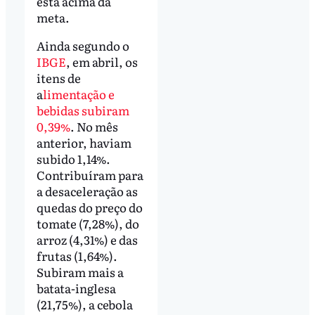
está acima da
meta.
Ainda segundo o
IBGE
, em abril, os
itens de
a
limentação e
bebidas subiram
0,39%
. No mês
anterior, haviam
subido 1,14%.
Contribuíram para
a desaceleração as
quedas do preço do
tomate (7,28%), do
arroz (4,31%) e das
frutas (1,64%).
Subiram mais a
batata-inglesa
(21,75%), a cebola