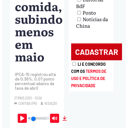
comida,
BdF
Ponto
subindo
Notícias da
China
menos
em
maio
LI E CONCORDO
COM OS
TERMOS DE
IPCA-15 registrou alta
USO E POLÍTICA DE
de 0,36%, 0,07 ponto
percentual abaixo da
PRIVACIDADE
taxa de abril
27.MAIO.2025 - 10:56
CURITIBA (PR)
REDAÇÃO
Play
Mute
Download