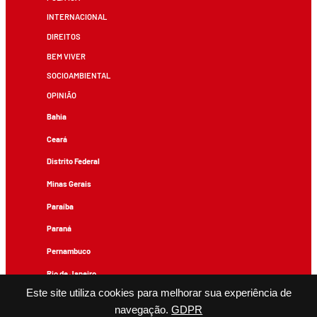
INTERNACIONAL
DIREITOS
BEM VIVER
SOCIOAMBIENTAL
OPINIÃO
Bahia
Ceará
Distrito Federal
Minas Gerais
Paraíba
Paraná
Pernambuco
Rio de Janeiro
Este site utiliza cookies para melhorar sua experiência de
Rio Grande do Sul
navegação.
GDPR