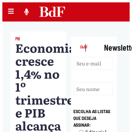
PIB
Economia
|
Newslett
cresce
1,4% no
1º
trimestre
e PIB
ESCOLHA AS LISTAS
QUE DESEJA
alcança
ASSINAR:
Editorial