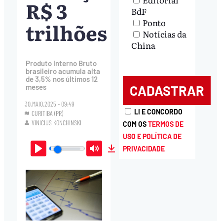
R$ 3
BdF
Ponto
trilhões
Notícias da
China
Produto Interno Bruto
brasileiro acumula alta
de 3,5% nos últimos 12
meses
30.MAIO.2025 - 09:49
LI E CONCORDO
CURITIBA (PR)
VINICIUS KONCHINSKI
COM OS
TERMOS DE
USO E POLÍTICA DE
PRIVACIDADE
Play
Mute
Download