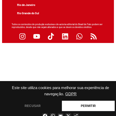
Rio de Janeiro
Rio Grande do Sul
Todos os conteúdos de produção exclusiva e de autoria editorial do Brasil de Fato podem ser
reproduzidos, desde que não sejam alterados e que se deem os devidos créditos.
Este site utiliza cookies para melhorar sua experiência de
navegação.
GDPR
RECUSAR
PERMITIR
Facebook
WhatsApp
Email
X
Share