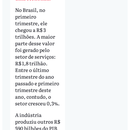
No Brasil, no
primeiro
trimestre, ele
chegou a R$ 3
trilhões. A maior
parte desse valor
foi gerado pelo
setor de serviços:
R$ 1,8 trilhão.
Entre o último
trimestre do ano
passado e primeiro
trimestre deste
ano, contudo, o
setor cresceu 0,3%.
A indústria
produziu outros R$
590 bilhões do PIB