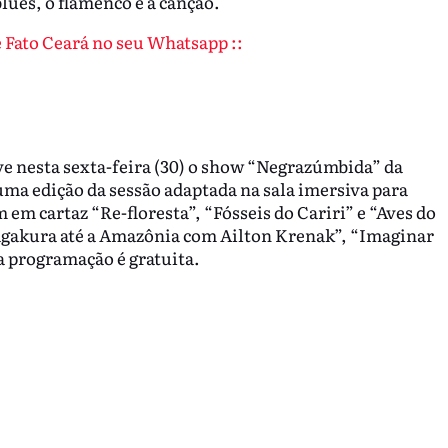
lues, o flamenco e a canção.
de Fato Ceará no seu Whatsapp ::
 nesta sexta-feira (30) o show “Negrazúmbida” da
 uma edição da sessão adaptada na sala imersiva para
em cartaz “Re-floresta”, “Fósseis do Cariri” e “Aves do
Nagakura até a Amazônia com Ailton Krenak”, “Imaginar
a programação é gratuita.