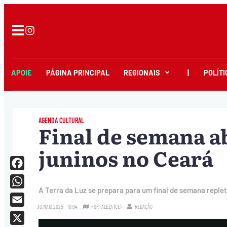
APOIE
PÁGINA PRINCIPAL
REGIONAIS
|
POLÍTI
AGENDA CULTURAL
Final de semana ab
juninos no Ceará
Facebook
A Terra da Luz se prepara para um final de semana replet
WhatsApp
30.MAIO.2025 - 10:04
FORTALEZA (CE)
REDAÇÃO
Email