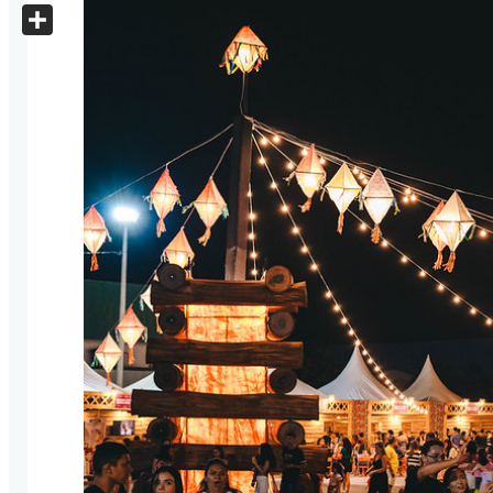
X
Share