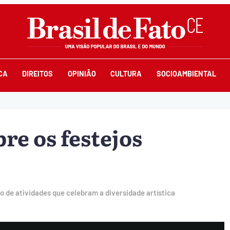
CA
DIREITOS
OPINIÃO
CULTURA
SOCIOAMBIENTAL
re os festejos
o de atividades que celebram a diversidade artística