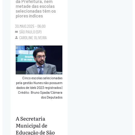
da Prefeitura, nem
metade das escolas
selecionadas têm os
piores índices
30.MAIO.2025 - 06:00
SÃO PAULO (SP)
CAROLINE OLIVEIRA
Cinco escolas selecionadas
pela gestão Nunes não possuem
dados de Ideb 2023 registrados
|
Crédito: Bruno Spada/Câmara
dos Deputados
A Secretaria
Municipal de
Educação de São