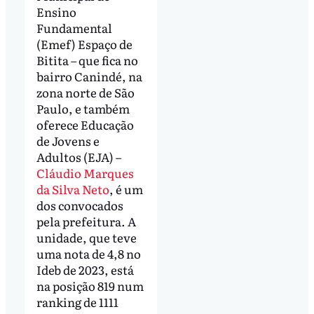
Ensino
Fundamental
(Emef) Espaço de
Bitita – que fica no
bairro Canindé, na
zona norte de São
Paulo, e também
oferece Educação
de Jovens e
Adultos (EJA) –
Cláudio Marques
da Silva Neto
, é um
dos convocados
pela prefeitura. A
unidade, que teve
uma nota de 4,8 no
Ideb de 2023, está
na posição 819 num
ranking de 1111