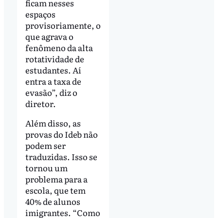
ficam nesses
espaços
provisoriamente, o
que agrava o
fenômeno da alta
rotatividade de
estudantes. Aí
entra a taxa de
evasão”, diz o
diretor.
Além disso, as
provas do Ideb não
podem ser
traduzidas. Isso se
tornou um
problema para a
escola, que tem
40% de alunos
imigrantes. “Como