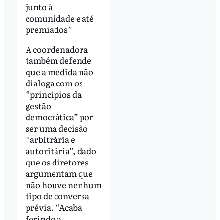
junto à
comunidade e até
premiados”
A coordenadora
também defende
que a medida não
dialoga com os
“princípios da
gestão
democrática” por
ser uma decisão
“arbitrária e
autoritária”, dado
que os diretores
argumentam que
não houve nenhum
tipo de conversa
prévia. “Acaba
ferindo a