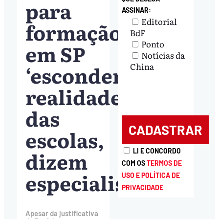
para
ASSINAR:
Editorial
formação
BdF
Ponto
em SP
Notícias da
‘escondem’
China
realidade
das
escolas,
dizem
LI E CONCORDO
COM OS
TERMOS DE
especialistas
USO E POLÍTICA DE
PRIVACIDADE
Apesar da justificativa