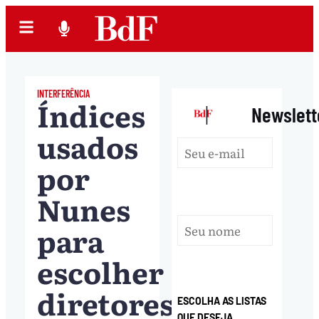
INTERFERÊNCIA
Índices
|
Newslett
usados
por
Nunes
para
escolher
diretores
ESCOLHA AS LISTAS
QUE DESEJA