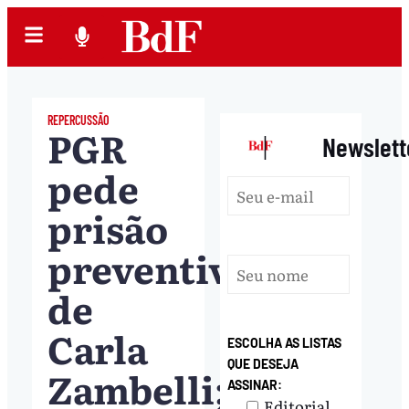
REPERCUSSÃO
PGR
|
Newslett
pede
prisão
preventiva
de
Carla
ESCOLHA AS LISTAS
QUE DESEJA
Zambelli;
ASSINAR:
Editorial