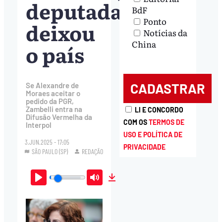
deputada
BdF
Ponto
deixou
Notícias da
China
o país
Se Alexandre de
Moraes aceitar o
pedido da PGR,
Zambelli entra na
LI E CONCORDO
Difusão Vermelha da
COM OS
TERMOS DE
Interpol
USO E POLÍTICA DE
3.JUN.2025 - 17:05
PRIVACIDADE
SÃO PAULO (SP)
REDAÇÃO
Play
Mute
Download