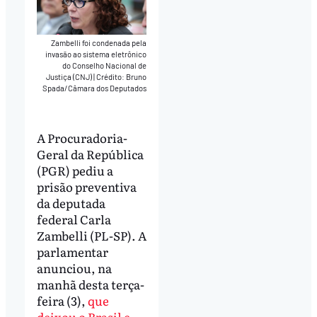
Zambelli foi condenada pela
invasão ao sistema eletrônico
do Conselho Nacional de
Justiça (CNJ)
|
Crédito: Bruno
Spada/Câmara dos Deputados
A Procuradoria-
Geral da República
(PGR) pediu a
prisão preventiva
da deputada
federal Carla
Zambelli (PL-SP). A
parlamentar
anunciou, na
manhã desta terça-
feira (3),
que
deixou o Brasil e