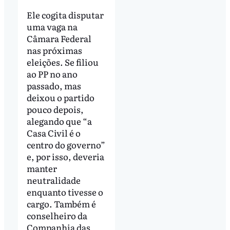
Ele cogita disputar
uma vaga na
Câmara Federal
nas próximas
eleições. Se filiou
ao PP no ano
passado, mas
deixou o partido
pouco depois,
alegando que “a
Casa Civil é o
centro do governo”
e, por isso, deveria
manter
neutralidade
enquanto tivesse o
cargo. Também é
conselheiro da
Companhia das