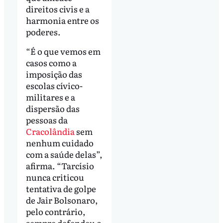
direitos civis e a
harmonia entre os
poderes.
“É o que vemos em
casos como a
imposição das
escolas cívico-
militares e a
dispersão das
pessoas da
Cracolândia
sem
nenhum cuidado
com a saúde delas”,
afirma. “Tarcísio
nunca criticou
tentativa de golpe
de Jair Bolsonaro,
pelo contrário,
sempre defendeu o