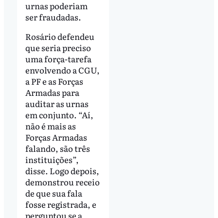
urnas poderiam
ser fraudadas.
Rosário defendeu
que seria preciso
uma força-tarefa
envolvendo a CGU,
a PF e as Forças
Armadas para
auditar as urnas
em conjunto. “Aí,
não é mais as
Forças Armadas
falando, são três
instituições”,
disse. Logo depois,
demonstrou receio
de que sua fala
fosse registrada, e
perguntou se a