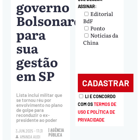
governo
ASSINAR:
Editorial
Bolsonaro
BdF
Ponto
para
Notícias da
sua
China
gestão
em SP
Lista inclui militar que
LI E CONCORDO
se tornou réu por
COM OS
TERMOS DE
envolvimento no plano
de golpe para
USO E POLÍTICA DE
reconduzir o ex-
PRIVACIDADE
presidente ao poder
| AGÊNCIA
3.JUN.2025 - 17:31
PÚBLICA
AMANDA AUDI