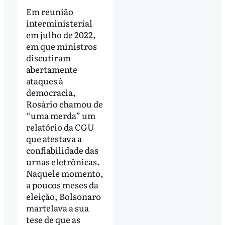
Em reunião
interministerial
em julho de 2022,
em que ministros
discutiram
abertamente
ataques à
democracia,
Rosário chamou de
“uma merda” um
relatório da CGU
que atestava a
confiabilidade das
urnas eletrônicas.
Naquele momento,
a poucos meses da
eleição, Bolsonaro
martelava a sua
tese de que as