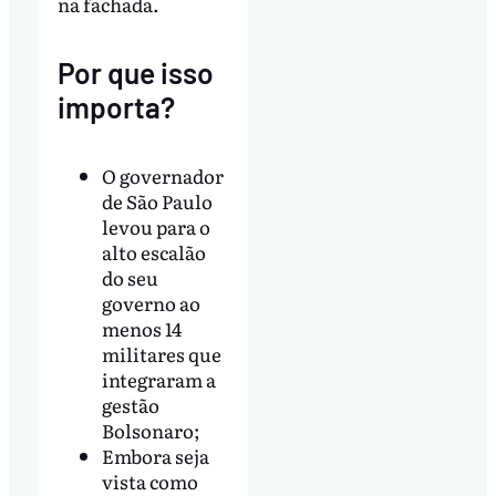
na fachada.
Por que isso
importa?
O governador
de São Paulo
levou para o
alto escalão
do seu
governo ao
menos 14
militares que
integraram a
gestão
Bolsonaro;
Embora seja
vista como